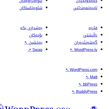
وۆردپرێس