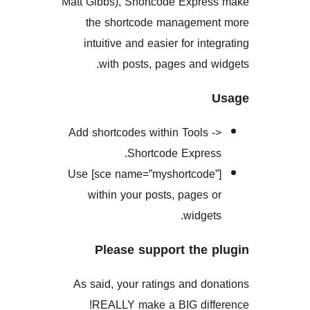
Matt Gibbs), Shortcode Expr
the shortcode managem
intuitive and easier for in
with posts, pages and
Add shortcodes within Tools
Shortcode Expre
Use [sce name=”myshortcod
within your posts, pages
widge
Please support the
As said, your ratings and 
REALLY make a BIG dif