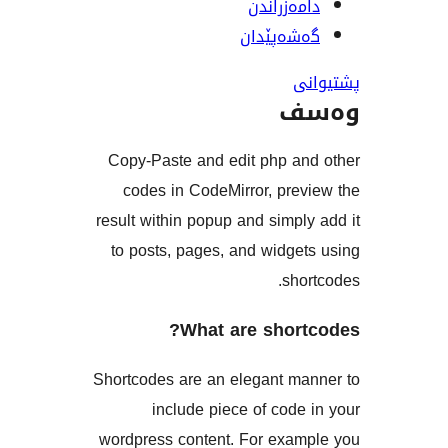
ەزراندن
ەپێدان
ف
Copy-Paste and edit php a
codes in CodeMirror, pre
result within popup and simp
to posts, pages, and widg
sh
What are shor
Shortcodes are an elegant m
include piece of cod
wordpress content. For exa