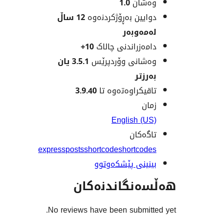
شان
1.0
یین بەڕۆژکردنەوە
12 ساڵ
ەوبەر
ەزراندنی چالاک
10+
انی وۆردپرێس
3.5.1 یان
زتر
یکراوەتەوە تا
3.9.40
ن
English (
ەکان
express
posts
shortcode
shortco
ینی پێشکەوتوو
نگاندنەکان
No reviews have been submit