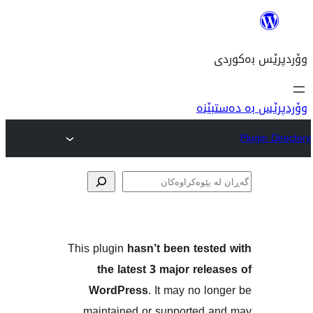
نە
ەکان
This plugin
hasn’t been tes
the latest 3 major re
WordPress
. It may no 
maintained or supported