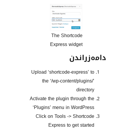
The Shortcode
Express widget
راندن
Upload ‘shortcode-express’
the ‘/wp-content/plugin
direct
Activate the plugin through 
‘Plugins’ menu in WordPr
Click on Tools -> Shortc
Express to get star