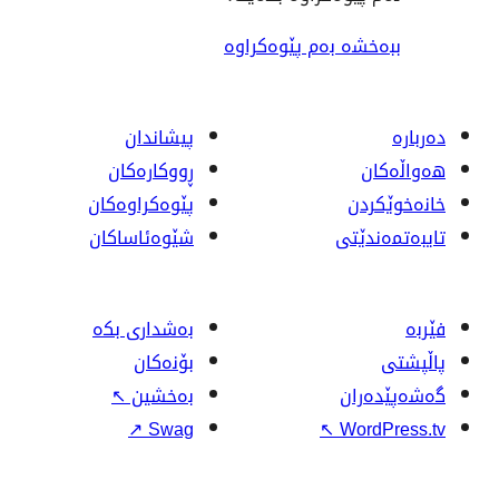
ەم پێوەکراوە
پیشاندان
ڕووکاره‌کان
پێوه‌کراوه‌کان
شێوەئاساکان
بەشداری بکە
بۆنەکان
بەخشین
↖
↗
Swag
↖