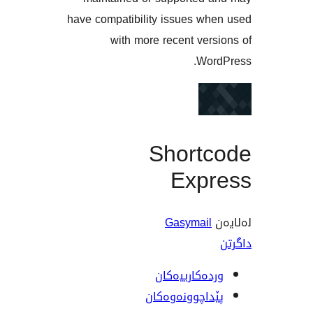
have compatibility issues w
with more recent ve
Wo
Short
Exp
Gasymai
ەکارییەکان
اچوونەوەکان