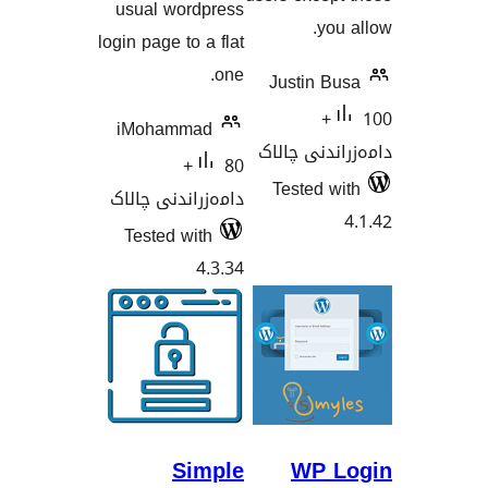
us
login
i
لاک
T