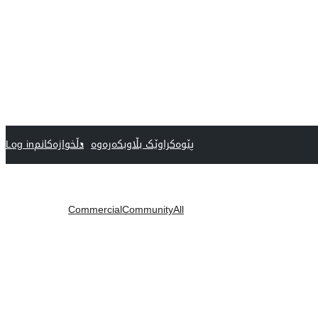
پێوەکراوێک بڵاوبکەرەوە
دڵخوازەکانم
Log in
Commercial
Community
All