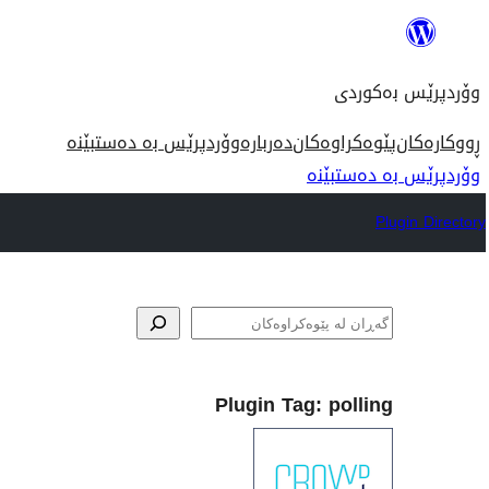
بازدان
بۆ
وۆردپرێس بەکوردی
ناوەڕۆک
ڕووکارەکان
پێوەکراوەکان
دەربارە
وۆردپرێس بە دەستبێنە
وۆردپرێس بە دەستبێنە
Plugin Directory
گه‌ڕان
Plugin Tag:
polling