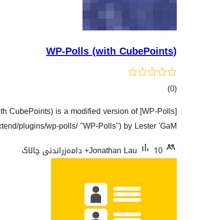
WP-Polls (with CubePoints)
کۆی
)
(0
گشتیی
th CubePoints) is a modified version of [WP-Polls]
هەڵسەنگاندنەکان
xtend/plugins/wp-polls/ "WP-Polls") by Lester 'GaM …
10+ دامەزراندنی چالاک
Jonathan Lau