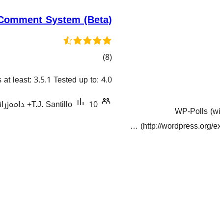
Comment System (Beta)
کۆی
)
(8
گشتیی
 at least: 3.5.1 Tested up to: 4.0
هەڵسەنگاندنەکان
10+ دامەزراندنی چالاک
T.J. Santillo
WP-Polls (wi
(http://wordpress.org/e