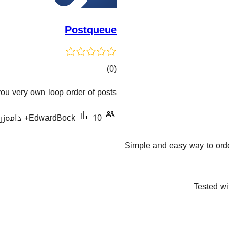
Postqueue
کۆی
)
(0
گشتیی
you very own loop order of posts
هەڵسەنگاندنەکان
10+ دامەزراندنی چالاک
EdwardBock
Simple and easy way to orde
Tested wi