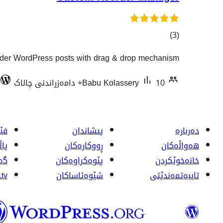
کۆی
)
(3
گشتیی
der WordPress posts with drag & drop mechanism.
هەڵسەنگاندنەکان
10+ دامەزراندنی چالاک
Babu Kolassery
دەربارە
پیشاندان
فێر
هەواڵەکان
ڕووکاره‌کان
پا
خانەخوێکردن
پێوه‌کراوه‌کان
گە
تایبەتمەندێتی
شێوەئاساکان
tv