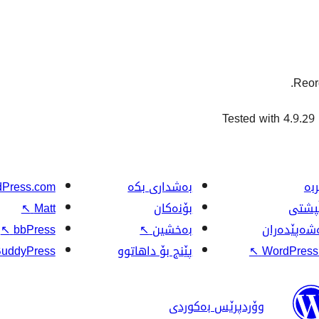
Reor
Tested with 4.9.29
بە
بەشداری بکە
Press.com
ڵپشتی
بۆنەکان
Matt
↖
شەپێدەران
بەخشین
↖
bbPress
↖
WordPress.
↖
پێنج بۆ داهاتوو
uddyPress
وۆردپرێس بەکوردی