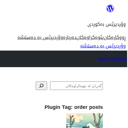
بازدان
بۆ
وۆردپرێس بەکوردی
ناوەڕۆک
ڕووکارەکان
پێوەکراوەکان
دەربارە
وۆردپرێس بە دەستبێنە
وۆردپرێس بە دەستبێنە
Plugin Directory
گه‌ڕان
Plugin Tag:
order posts