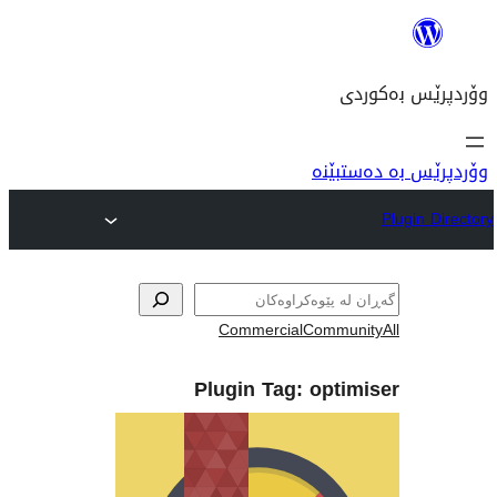
نە
Commercial
Com
Plugin Tag:
op