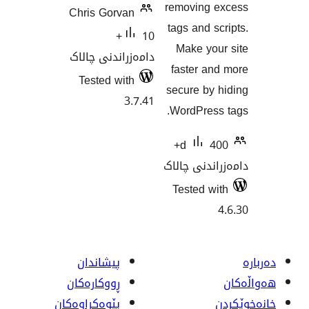
removin
Chris Gorvan
tags and
10+
Make y
دامەزراندنی چالاک
faster 
Tested with
secure b
3.7.41
WordPre
400+
d
نی چالاک
Tested
پیشاندان
ڕووکاره‌کان
پێوه‌کراوه‌کان