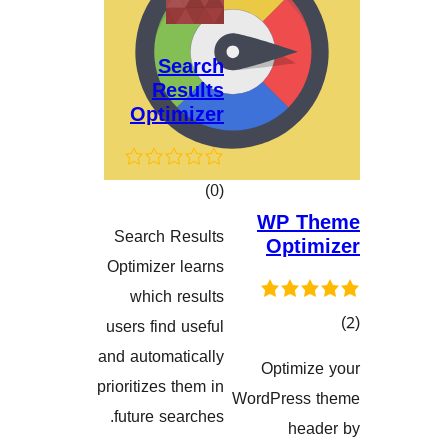
Search
Results
Optimizer
کۆی
)
(0
WP 
گشتیی
Search Results
Opt
هەڵسەنگاندنەکان
Optimizer learns
which results
users find useful
and automatically
Optim
گاندنەکان
prioritizes them in
WordPres
future searches.
h