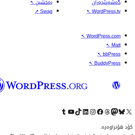
وۆردپرێس
بەکوردی