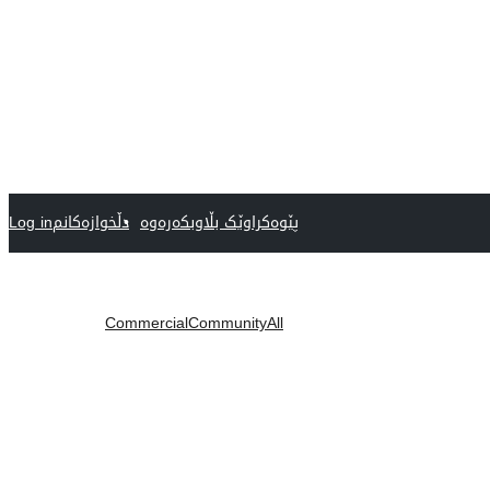
پێوەکراوێک بڵاوبکەرەوە
دڵخوازەکانم
Log in
Commercial
Community
All