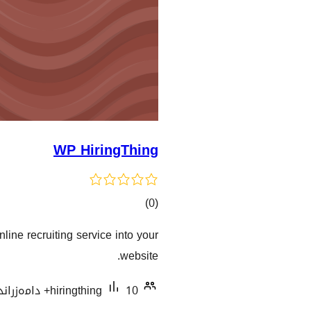
WP HiringThing
کۆی
)
(0
گشتیی
line recruiting service into your
هەڵسەنگاندنەکان
website.
10+ دامەزراندنی چالاک
hiringthing