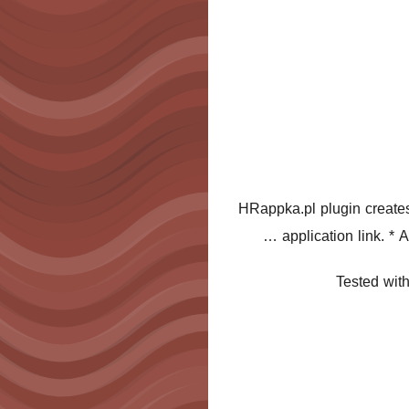
HRappka.pl plugin creates 
application link. * 
Tested with