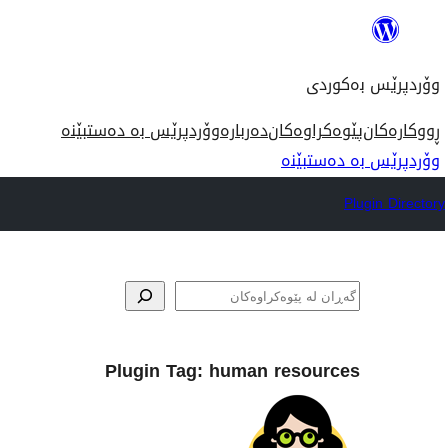
بازدان
بۆ
وۆردپرێس بەکوردی
ناوەڕۆک
ڕووکارەکان
پێوەکراوەکان
دەربارە
وۆردپرێس بە دەستبێنە
وۆردپرێس بە دەستبێنە
Plugin Directory
گه‌ڕان
Plugin Tag:
human resources