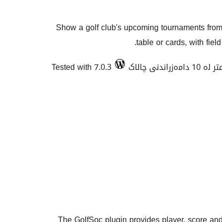
Show a golf club's upcoming tournaments from 
table or cards, with fiel
1 دامەزراندنی چالاک
Tested with 7.0.3
The GolfSoc plugin provides player, score a