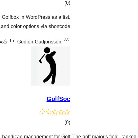
کۆی
)
(0
گشتیی
Golfbox in WordPress as a list,
هەڵسەنگاندنەکان
d and color options via shortcode.
Gudjon Gudjonsson
کەمتر لە 0
GolfSoc
کۆی
)
(0
گشتیی
nd handicap management for Golf
The golf major's field, rank