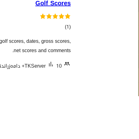
Golf Scores
کۆی
)
(1
گشتیی
olf scores, dates, gross scores,
هەڵسەنگاندنەکان
net scores and comments.
10+ دامەزراندنی چالاک
TKServer