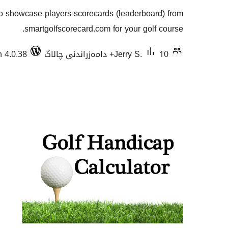
گشتیی
to showcase players scorecards (leaderboard) from
هەڵسەنگاندنەکان
smartgolfscorecard.com for your golf course.
10+ دامەزراندنی چالاک
Jerry S.
h 4.0.38