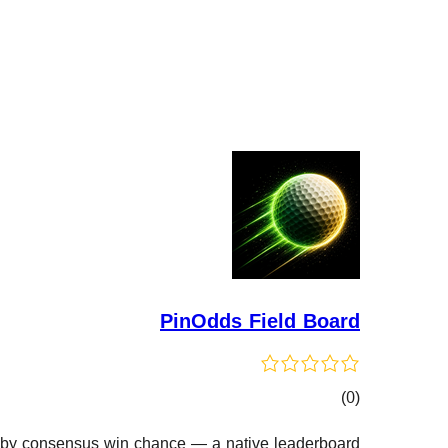
PinOdds Field Board
کۆی
)
(0
گشتیی
ed by consensus win chance — a native leaderboard