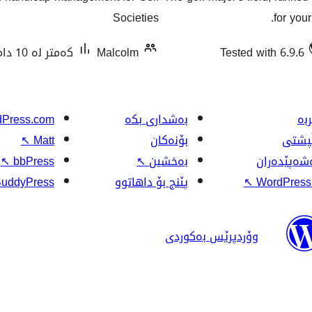
هەڵسەنگاندنەکان
Societies
for you
Tested with 6.9.6
Malcolm
کەمتر لە 10 دامەزراندنی چالاک
بە
بەشداری بکە
Press.com
ڵپشتی
بۆنەکان
Matt
↖
شەپێدەران
بەخشین
↖
bbPress
↖
WordPress.
↖
پێنج بۆ داهاتوو
uddyPress
وۆردپرێس بەکوردی