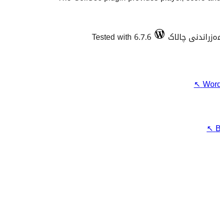
Tested with 6.7.6
↖
Word
↖
B