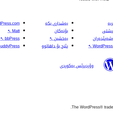
بە
بەشداری بکە
Press.com
ڵپشتی
بۆنەکان
Matt
↖
شەپێدەران
بەخشین
↖
bbPress
↖
WordPress.
↖
پێنج بۆ داهاتوو
uddyPress
وۆردپرێس بەکوردی
The WordPress® tradema