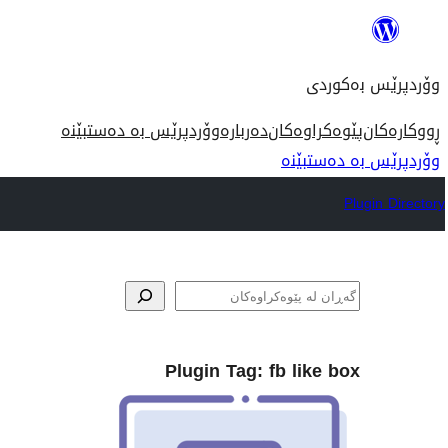
بازدان
بۆ
وۆردپرێس بەکوردی
ناوەڕۆک
ڕووکارەکان
پێوەکراوەکان
دەربارە
وۆردپرێس بە دەستبێنە
وۆردپرێس بە دەستبێنە
Plugin Directory
گه‌ڕان
Plugin Tag:
fb like box