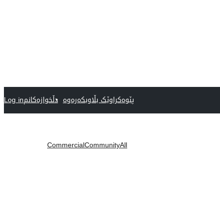
پێوەکراوێک بڵاوبکەرەوە
دڵخوازەکانم
Log in
Commercial
Community
All