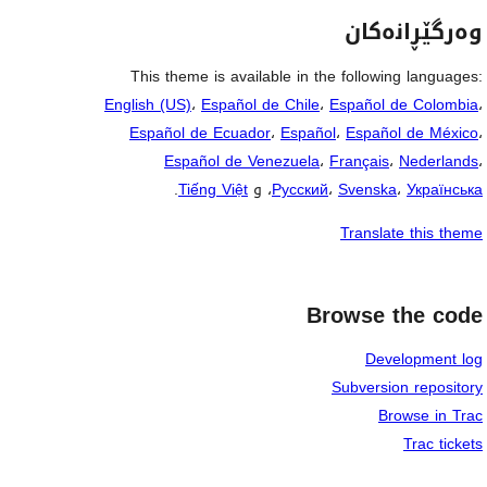
وەرگێڕانەکان
This theme is available in the following languages:
English (US)
،
Español de Chile
،
Español de Colombia
،
Español de Ecuador
،
Español
،
Español de México
،
Español de Venezuela
،
Français
،
Nederlands
،
Українська
،
Svenska
،
Русский
، و
Tiếng Việt
.
Translate this theme
Browse the code
Development log
Subversion repository
Browse in Trac
Trac tickets