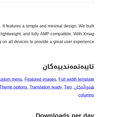
t features a simple and minimal design. We built
, lightweight, and fully AMP-compatible. With Xmag
 on all devices to provide a great user experience.
تایبەتمەندییەکان
ustom menu
, 
Featured images
, 
Full width template
هەواڵەکان
, 
Two
, 
Translation ready
, 
Theme options
columns
Downloads per day