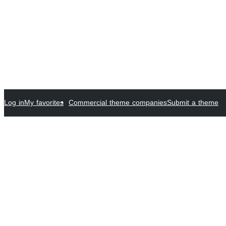
Log in
My favorites
Commercial theme companies
Submit a theme