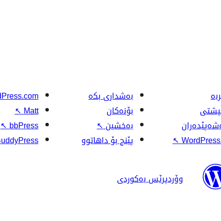
بە
بەشداری بکە
Press.com
ڵپشتی
بۆنەکان
Matt
↖
شەپێدەران
بەخشین
↖
bbPress
↖
WordPress.
↖
پێنج بۆ داهاتوو
uddyPress
وۆردپرێس بەکوردی