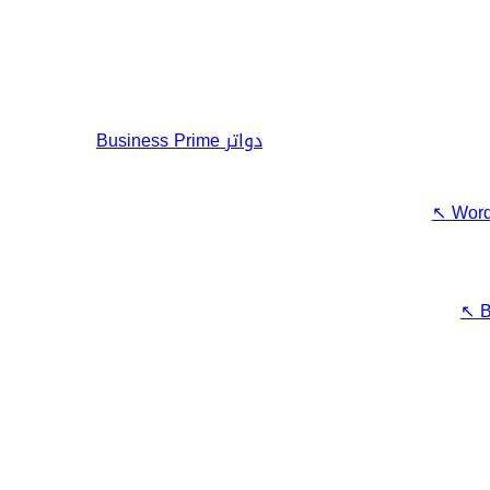
دواتر
Business Prime
↖
Word
↖
B