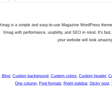
Xmag is a simple and easy-to-use Magazine WordPress theme. I
Xmag with performance, usability, and SEO in mind. It’s fast
your website will look amazing
, 
Blog
, 
Custom background
, 
Custom colors
, 
Custom header
, 
C
One column
, 
Post formats
, 
Right sidebar
, 
Sticky post
, 