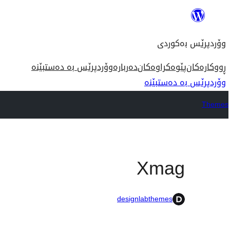
بازدان
بۆ
وۆردپرێس بەکوردی
ناوەڕۆک
ڕووکارەکان
پێوەکراوەکان
دەربارە
وۆردپرێس بە دەستبێنە
وۆردپرێس بە دەستبێنە
Themes
Xmag
designlabthemes