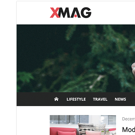
Download
Preview
1.3.6
Version
Last updated
تەممووز 12, 2026
1,000+
Active installations
5.0
WordPress version
7.4
PHP version
Theme homepage