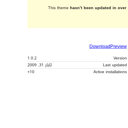
This theme
hasn’t been updated in over 
Download
Preview
1.0.2
Version
Last updated
ئایار 31, 2009
10+
Active installations