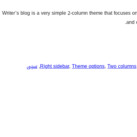
Writer’s blog is a very simple 2-column theme that focuses o
and 
Two columns
, 
Theme options
, 
Right sidebar
, 
سپی