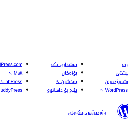
بە
بەشداری بکە
Press.com
ڵپشتی
بۆنەکان
Matt
↖
شەپێدەران
بەخشین
↖
bbPress
↖
WordPress.
↖
پێنج بۆ داهاتوو
uddyPress
وۆردپرێس بەکوردی