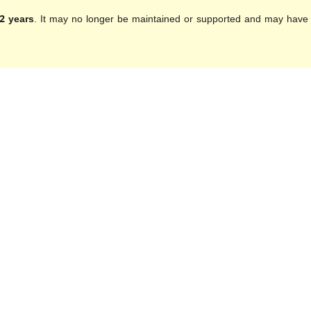
2 years
. It may no longer be maintained or supported and may have 