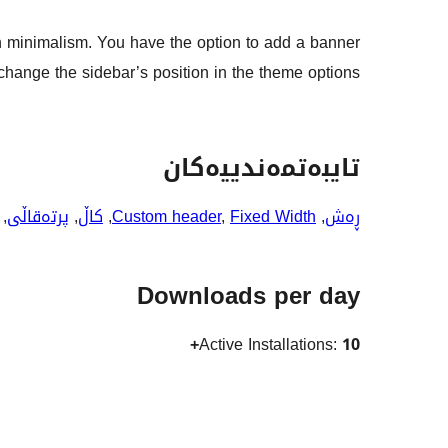
n minimalism. You have the option to add a banner
change the sidebar’s position in the theme options.
تایبەتمەندییەکان
ڕەش
, 
Fixed Width
, 
Custom header
, 
کاڵ
, 
پرتەقاڵی
, 
Downloads per day
Active Installations:
10+