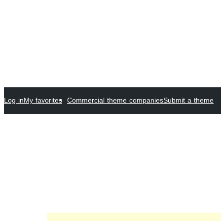
Log in
My favorites
Commercial theme companies
Submit a theme