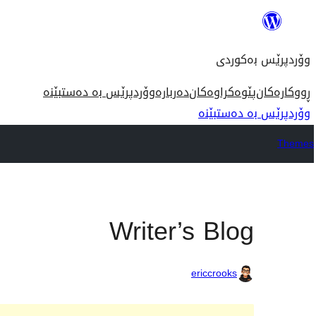
بازدان
بۆ
وۆردپرێس بەکوردی
ناوەڕۆک
ڕووکارەکان
پێوەکراوەکان
دەربارە
وۆردپرێس بە دەستبێنە
وۆردپرێس بە دەستبێنە
Themes
Writer’s Blog
ericcrooks