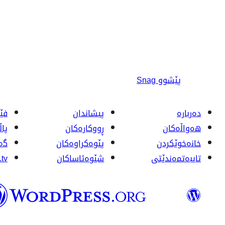
پێشوو
Snag
دەربارە
پیشاندان
فێر
هەواڵەکان
ڕووکاره‌کان
پا
خانەخوێکردن
پێوه‌کراوه‌کان
گە
تایبەتمەندێتی
شێوەئاساکان
tv