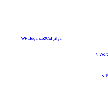
دواتر
WPElegance2Col
↖
Word
↖
B