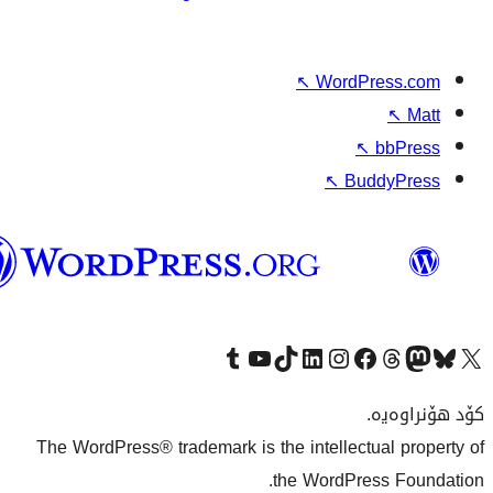
وۆردپرێس
بەکوردی