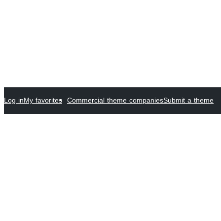
Log in
My favorites
Commercial theme companies
Submit a theme