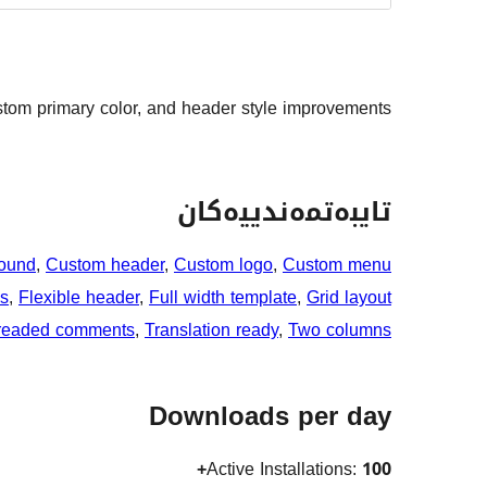
ustom primary color, and header style improvements.
تایبەتمەندییەکان
ound
, 
Custom header
, 
Custom logo
, 
Custom menu
s
, 
Flexible header
, 
Full width template
, 
Grid layout
readed comments
, 
Translation ready
, 
Two columns
Downloads per day
Active Installations:
100+