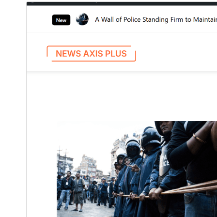
Download
Preview
.
This is a child theme of
News Axis
1.0.2
Version
Last updated
نیسان 10, 2026
100+
Active installations
5.6
PHP version
Theme homepage