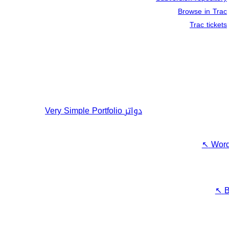
Browse in Trac
Trac tickets
دواتر
Very Simple Portfolio
↖
Word
↖
B