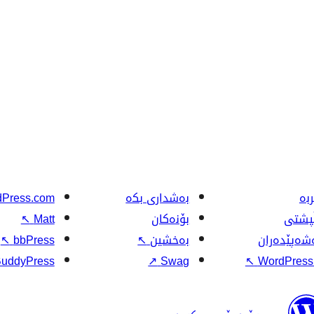
بە
بەشداری بکە
Press.com
ڵپشتی
بۆنەکان
Matt
↖
شەپێدەران
بەخشین
↖
bbPress
↖
uddyPress
↗
Swag
↖
WordPress.