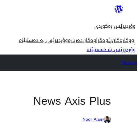
بازدان
بۆ
وۆردپرێس بەکوردی
ناوەڕۆک
ڕووکارەکان
پێوەکراوەکان
دەربارە
وۆردپرێس بە دەستبێنە
وۆردپرێس بە دەستبێنە
Themes
News Axis Plus
Noor Alam