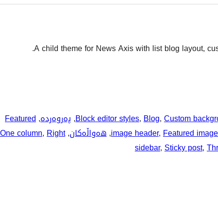
A child theme for News Axis with list blog layout, c
Custom backgr
, 
Blog
, 
Block editor styles
, 
پەروەردە
, 
Featured
Featured image
, 
image header
, 
هەواڵەکان
, 
Right
, 
One column
sidebar
, 
Sticky post
, 
Th