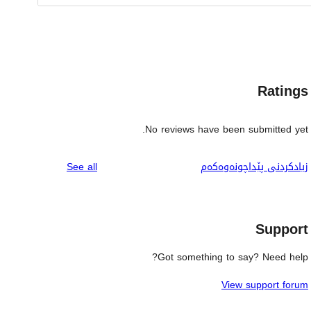
Ratings
No reviews have been submitted yet.
reviews
زیادکردنی پێداچونەوەکەم
See all
Support
Got something to say? Need help?
View support forum