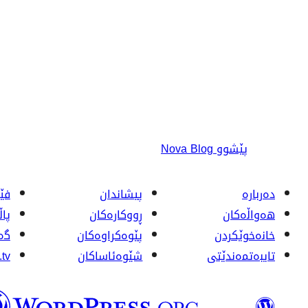
پێشوو
Nova Blog
دەربارە
پیشاندان
فێر
هەواڵەکان
ڕووکاره‌کان
پا
خانەخوێکردن
پێوه‌کراوه‌کان
گە
تایبەتمەندێتی
شێوەئاساکان
tv