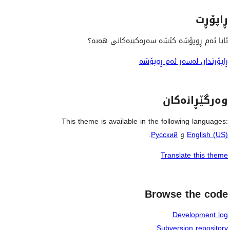
ڕاپۆڕت
ئایا ئەم ڕوپۆشە کێشە سەرەکییەکانی هەیە؟
ڕاپۆرتدان لەسەر ئەم ڕوپۆشە
وەرگێڕانەکان
This theme is available in the following languages:
English (US)
و
Русский
.
Translate this theme
Browse the code
Development log
Subversion repository