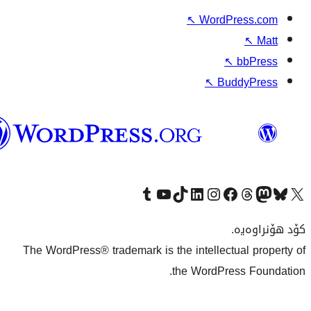
وۆردپرێس
بەکوردی