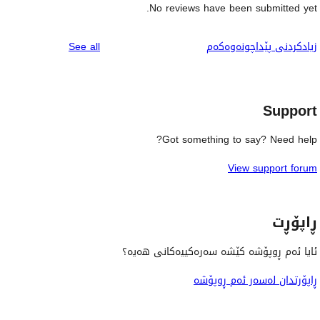
No reviews have been submitted yet.
reviews
زیادکردنی پێداچونەوەکەم
See all
Support
Got something to say? Need help?
View support forum
ڕاپۆڕت
ئایا ئەم ڕوپۆشە کێشە سەرەکییەکانی هەیە؟
ڕاپۆرتدان لەسەر ئەم ڕوپۆشە