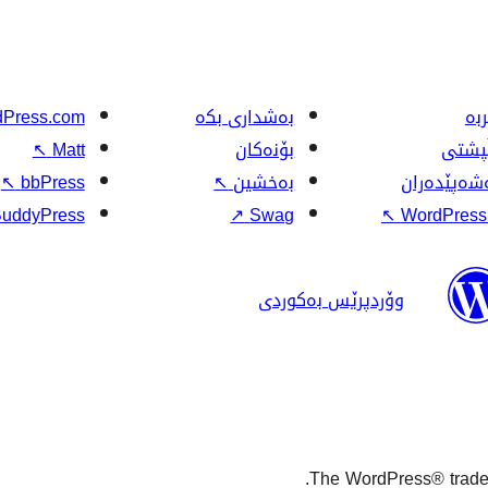
بە
بەشداری بکە
Press.com
ڵپشتی
بۆنەکان
Matt
↖
شەپێدەران
بەخشین
↖
bbPress
↖
uddyPress
↗
Swag
↖
WordPress.
وۆردپرێس بەکوردی
The WordPress® tradema