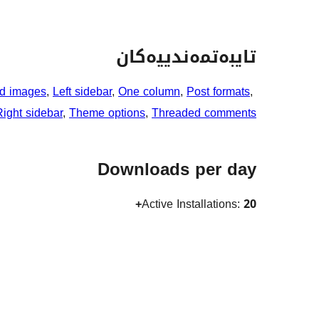
تایبەتمەندییەکان
ed images
, 
Left sidebar
, 
One column
, 
Post formats
, 
Right sidebar
, 
Theme options
, 
Threaded comments
Downloads per day
Active Installations:
20+