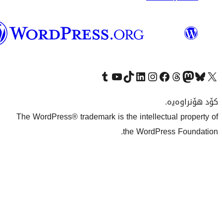
وۆردپرێس
بەکوردی