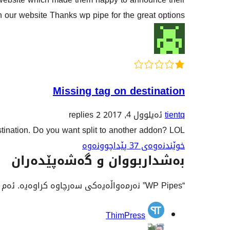
 our website Thanks wp pipe for the great options
Missing tag on destination
2 replies
ئەیلوول 4, 2017
tientq
stination. Do you want split to another addon? LOL
خوێندنەوەی 37 پێداچوونەوە
بەشداربووان و گەشەپێدەران
“WP Pipes” نەرمەواڵەیەکی سەرچاوە کراوەیە. ئەم کەسانەی خوارەوە بەشدارییان تێدا کردووە.
بەشداربووان
ThimPress