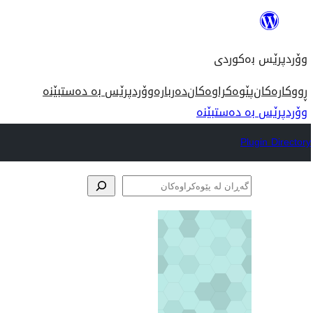
بازدان
بۆ
وۆردپرێس بەکوردی
ناوەڕۆک
وۆردپرێس بە دەستبێنە
دەربارە
پێوەکراوەکان
ڕووکارەکان
وۆردپرێس بە دەستبێنە
Plugin Directory
گەڕان
لە
پێوەکراوەکان