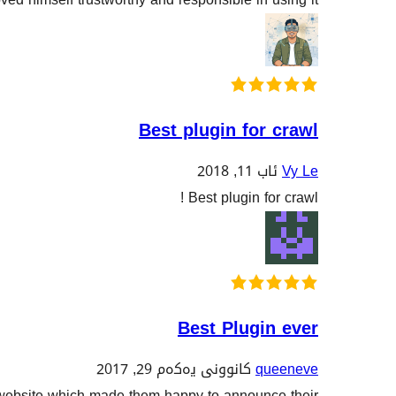
Best plugin for crawl
ئاب 11, 2018
Vy Le
Best plugin for crawl !
Best Plugin ever
کانوونی یەکەم 29, 2017
queeneve
y website which made them happy to announce their