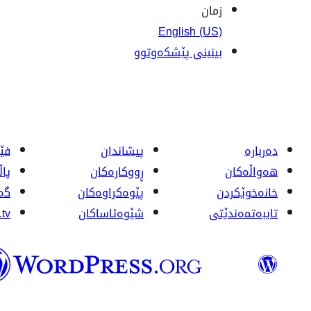
زمان
English (US)
بینینی پێشکەوتوو
ربە
پیشاندان
دەربارە
تی
ڕووکاره‌کان
هەواڵەکان
ان
پێوه‌کراوه‌کان
خانەخوێکردن
tv
شێوەئاساکان
تایبەتمەندێتی