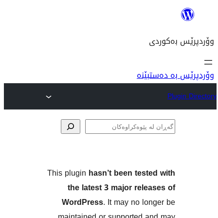
نە
ەکان
This plugin
hasn’t been tes
the latest 3 major re
WordPress
. It may no 
maintained or supported