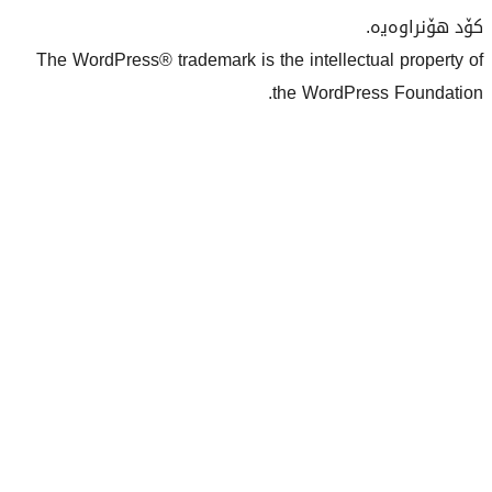
The WordPress® trademark is the inte
the Wo