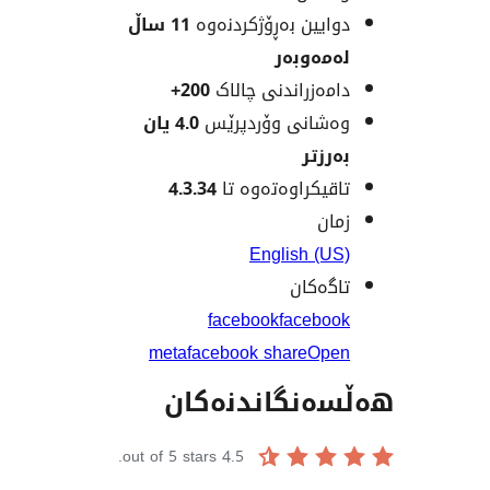
یین بەڕۆژکردنەوە
11 ساڵ
ەوبەر
ەزراندنی چالاک
200+
انی وۆردپرێس
4.0 یان
زتر
یکراوەتەوە تا
4.3.34
ن
English (
ەکان
facebook
faceb
meta
facebook share
Op
نگاندنەکان
out of 5 stars.
4.5