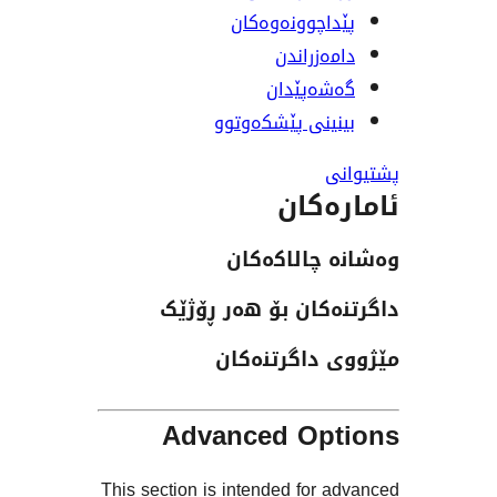
اچوونەوەکان
ەزراندن
ەپێدان
ینی پێشکەوتوو
ەکان
چالاکەکان
کان بۆ هەر ڕۆژێک
داگرتنەکان
Advanced Op
This section is intended for