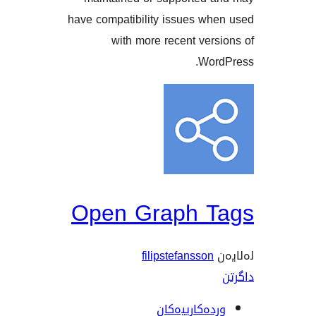
have compatibility issues w
with more recent ve
Wo
Open Graph 
filipstefansso
ەکارییەکان