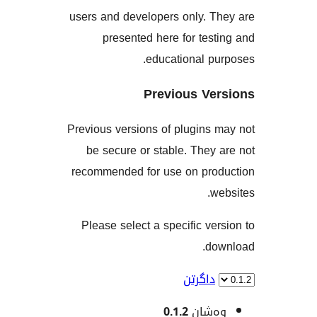
users and developers only. 
presented here for te
educational 
Previous V
Previous versions of plugin
be secure or stable. The
recommended for use on pr
Please select a specific v
d
اگرتن
شان
0.1.2