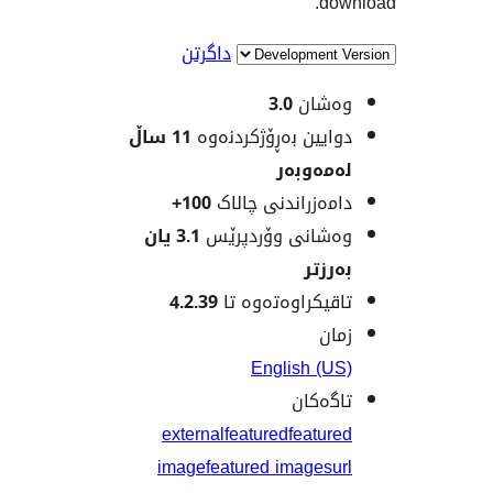
d
داگرتن
شان
3.0
یین بەڕۆژکردنەوە
11 ساڵ
ەوبەر
ەزراندنی چالاک
100+
انی وۆردپرێس
3.1 یان
زتر
یکراوەتەوە تا
4.2.39
ن
English (
ەکان
external
featured
featu
image
featured image