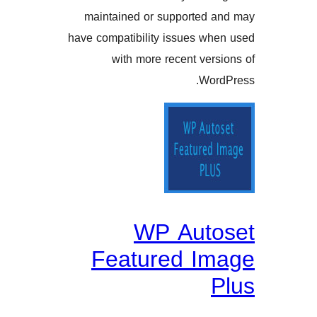
maintained or supported
have compatibility issues w
with more recent ve
Wo
WP Aut
Featured I