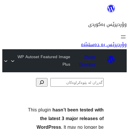
نە
WP Autoset Featured Image
P
Plus
Dire
ەکان
This plugin
hasn’t been tes
the latest 3 major re
WordPress
. It may no 