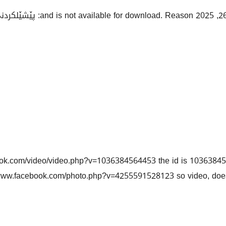
book.com/video/video.php?v=1036384564453 the id is 103638
/www.facebook.com/photo.php?v=4255591528123 so video, does 