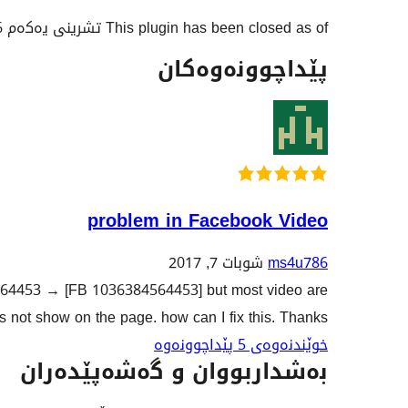
This plugin has been closed as of تشرینی یەکەم 26, 2025 and is not available for download. Reason: پێشێلکردنی مۆڵەت\نیشانەی بازرگانی.
پێداچوونەوەکان
problem in Facebook Video
ms4u786
شوبات 7, 2017
4564453
→
[FB 1036384564453] but most video are
not show on the page. how can I fix this. Thanks
خوێندنەوەی 5 پێداچوونەوە
بەشداربووان و گەشەپێدەران