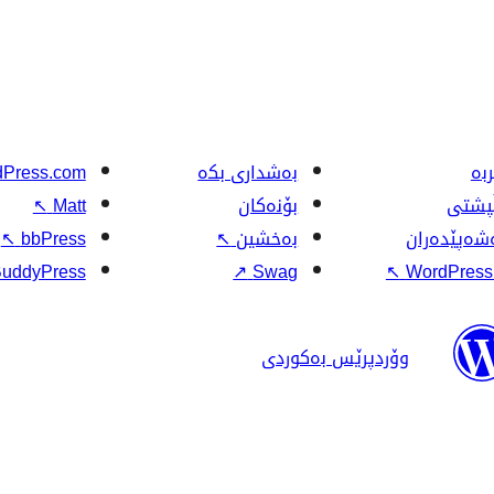
بە
بەشداری بکە
Press.com
ڵپشتی
بۆنەکان
Matt
↖
شەپێدەران
بەخشین
↖
bbPress
↖
uddyPress
↗
Swag
↖
WordPress.
وۆردپرێس بەکوردی