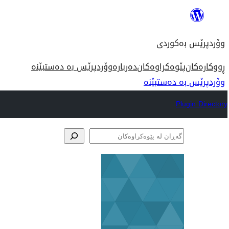
بازدان
بۆ
وۆردپرێس بەکوردی
ناوەڕۆک
ڕووکارەکان
پێوەکراوەکان
دەربارە
وۆردپرێس بە دەستبێنە
وۆردپرێس بە دەستبێنە
Plugin Directory
گەڕان
لە
پێوەکراوەکان