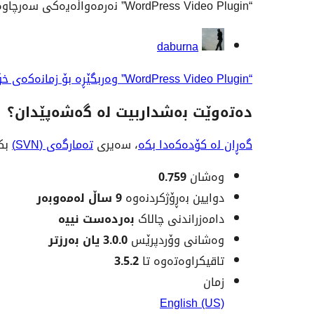
“WordPress Video Plugin” نەرمەواڵەیەکی سەرچاوە کراوەیە. ئەم کەسانەی خوارەوە بەشدارییان تێدا کردووە.
بەشداربووان
daburna
“WordPress Video Plugin” وەربگێڕە بۆ زمانەکەی خۆت.
دەتەوێت بەشداربیت لە گەشەپێدان؟
گەڕان لە کۆدەکەدا بکە
، سەیری
تەمارگەی (SVN)
بکە
مێتا
وەشان
0.759
دوایین بەڕۆژکردنەوە
9 ساڵ
لەمەوبەر
دامەزراندنی چالاک
بەردەست نییە
وەشانی وۆردپرێس
3.0.0 یان بەرزتر
تاقیکراوەتەوە تا
3.5.2
زمان
English (US)