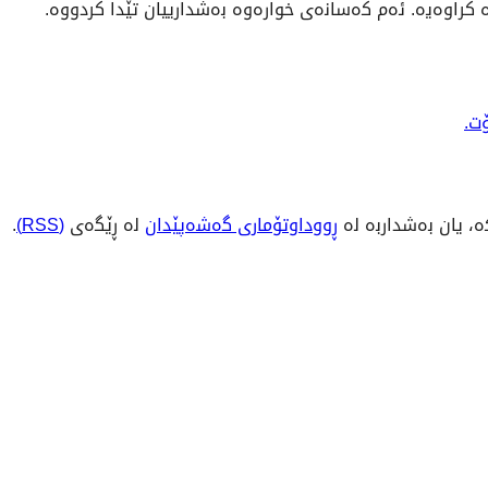
، یان بەشداربە لە
ڕووداوتۆماری گەشەپێدان
لە ڕێگەی
(RSS)
.