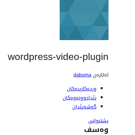
wordpress-video-plugin
لەلایەن
daburna
وردەکارییەکان
پێداچوونەوەکان
گەشەپێدان
پشتیوانی
وەسف