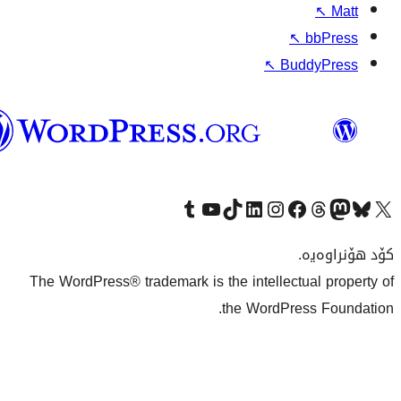
وۆردپرێس
بەکوردی