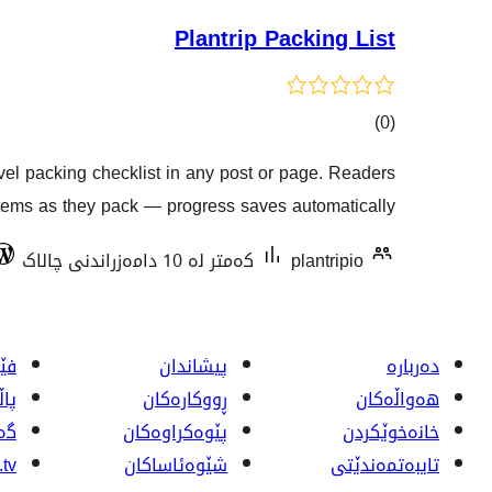
Plantrip Packing List
کۆی
)
(0
گشتیی
avel packing checklist in any post or page. Readers
هەڵسەنگاندنەکان
items as they pack — progress saves automatically.
plantripio
کەمتر لە 10 دامەزراندنی چالاک
دەربارە
پیشاندان
فێر
هەواڵەکان
ڕووکاره‌کان
پا
خانەخوێکردن
پێوه‌کراوه‌کان
گە
تایبەتمەندێتی
شێوەئاساکان
tv