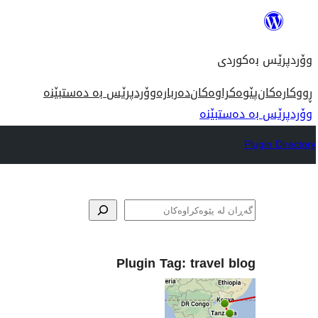
بازدان
بۆ
وۆردپرێس بەکوردی
ناوەڕۆک
ڕووکارەکان
پێوەکراوەکان
دەربارە
وۆردپرێس بە دەستبێنە
وۆردپرێس بە دەستبێنە
Plugin Directory
گه‌ڕان
Plugin Tag:
travel blog