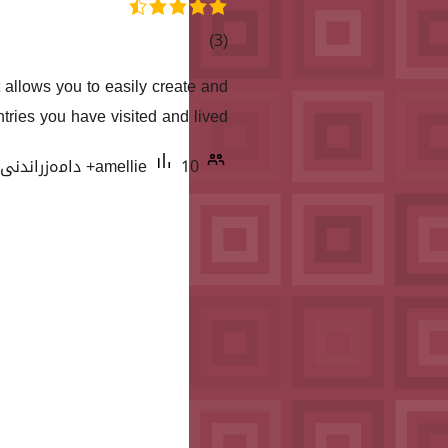
کۆی
)
(3
گشتیی
 allows you to easily create and
هەڵسەنگاندنەکان
tries you have visited and lived.
10+ دامەزراندنی چالاک
amellie