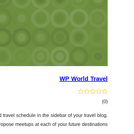
WP World Travel
کۆی
)
(0
گشتیی
travel schedule in the sidebar of your travel blog.
هەڵسەنگاندنەکان
opose meetups at each of your future destinations.