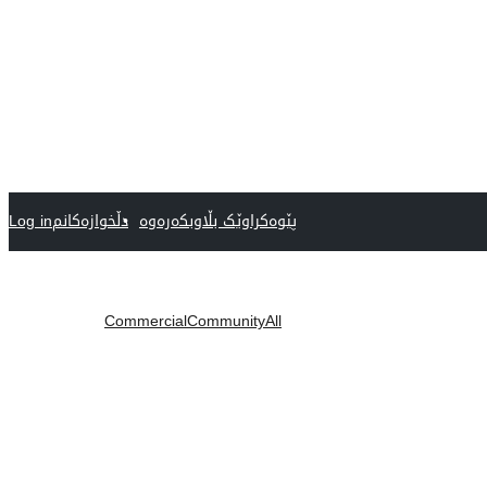
پێوەکراوێک بڵاوبکەرەوە
دڵخوازەکانم
Log in
Commercial
Community
All