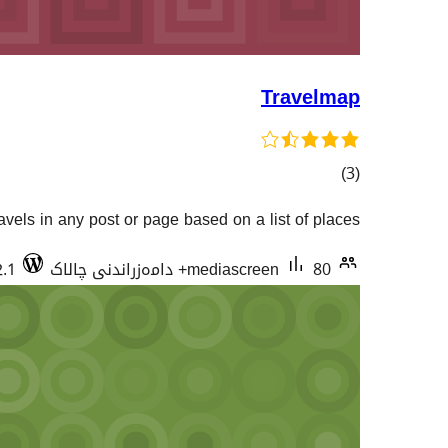
Travelmap
کۆی
)
(3
گشتیی
vels in any post or page based on a list of places.
هەڵسەنگاندنەکان
80+ دامەزراندنی چالاک
mediascreen
2.1