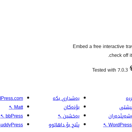
Embed a free interactive tr
check off 
Tested with 7.0.3
بە
بەشداری بکە
Press.com
ڵپشتی
بۆنەکان
Matt
↖
شەپێدەران
بەخشین
↖
bbPress
↖
WordPress.
↖
پێنج بۆ داهاتوو
uddyPress