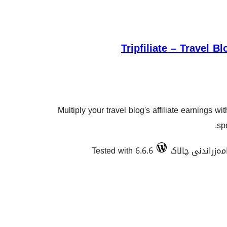
Tripfiliate – Travel B
Multiply your travel blog's affiliate earnings w
spe
Tested with 6.6.6