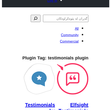
Log in
Commun
Commerc
Plugin Tag:
testimonials
Testimonials
E