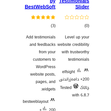
by
Testim
BestWebSoft
کۆی
)
(3
گشتیی
Add testimonials
Level
گاندنەکان
هەڵسەنگاندنەکان
and feedbacks
website cr
from your
with tr
customers to
tes
WordPress
elfsigh
website posts,
امەزراندنی
pages, and
Tested
widgets.
w
bestweblayout
200+