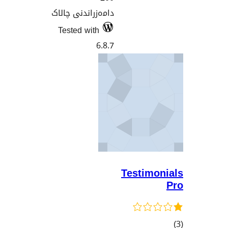
دامەزراندنی چالاک
Tested with
6.8.7
Testim