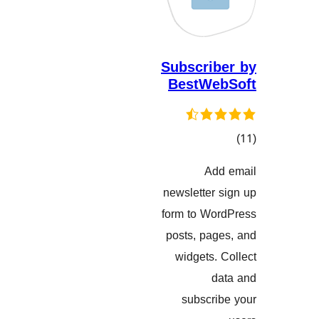
Subscri
BestW
ی
A
نگاندنەکان
newslette
form to W
posts, pa
widgets
subscr