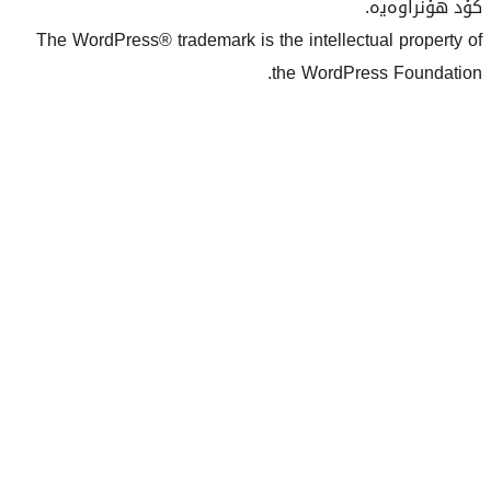
The WordPress® trademark is the inte
the Wo