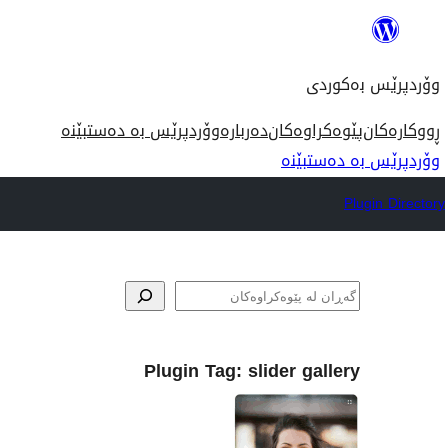
بازدان
بۆ
وۆردپرێس بەکوردی
ناوەڕۆک
ڕووکارەکان
پێوەکراوەکان
دەربارە
وۆردپرێس بە دەستبێنە
وۆردپرێس بە دەستبێنە
Plugin Directory
گه‌ڕان
Plugin Tag:
slider gallery