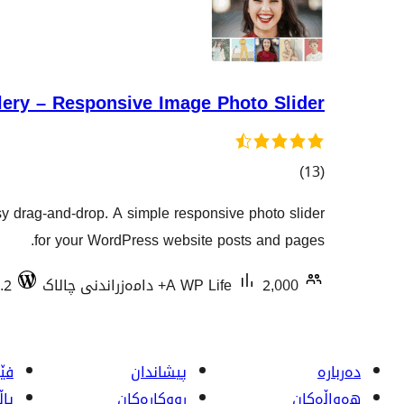
lery – Responsive Image Photo Slider
کۆی
)
(13
گشتیی
sy drag-and-drop. A simple responsive photo slider
هەڵسەنگاندنەکان
for your WordPress website posts and pages.
2,000+ دامەزراندنی چالاک
A WP Life
.2
دەربارە
پیشاندان
فێر
هەواڵەکان
ڕووکاره‌کان
پا