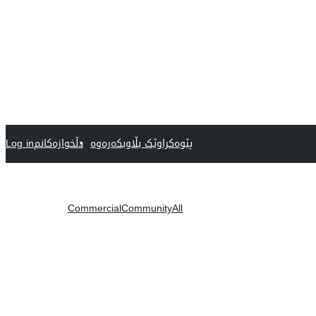
پێوەکراوێک بڵاوبکەرەوە
دڵخوازەکانم
Log in
Commercial
Community
All