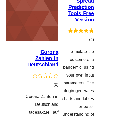
Pre
Tool
V
Corona
Simu
گاندنەکان
Zahlen in
outc
Deutschland
pandemi
your o
paramet
کۆی
)
(0
plugin g
گشتیی
Corona Zahlen in
charts a
هەڵسەنگاندنەکان
Deutschland
tagesaktuell auf
understa