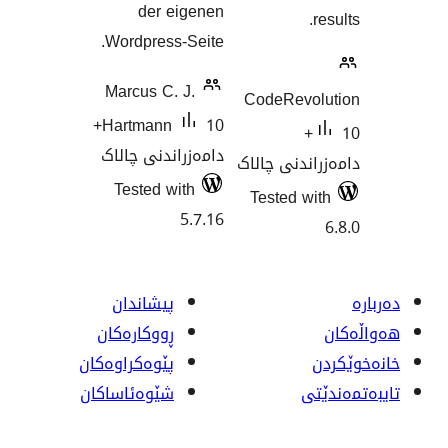
der eigenen
Wordpress-Seite.
Marcus C. J.
CodeRe
10+
Hartmann
دامەزراندنی چالاک
نی چالاک
Tested with
Tested
5.7.16
پیشاندان
ڕووکاره‌کان
پێوه‌کراوه‌کان
شێوەئاساکان