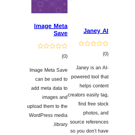
Image Meta
Ja
Save
کۆی
)
(0
گشتیی
Janey 
Image Meta Save
گاندنەکان
هەڵسەنگاندنەکان
powered 
can be used to
helps
add meta data to
creators ea
images and
find f
upload them to the
pho
WordPress media
source re
library.
so you do