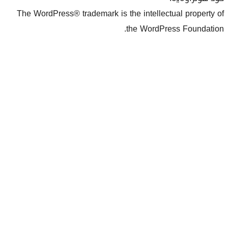
The WordPress® trademark is the inte
the Wo