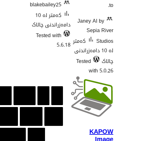
blakebailey25
کەمتر لە 10
Janey A
دامەزراندنی چالاک
Sep
Tested with
کەمتر
5.6.18
 دامەزراندنی
Tested
wi
K