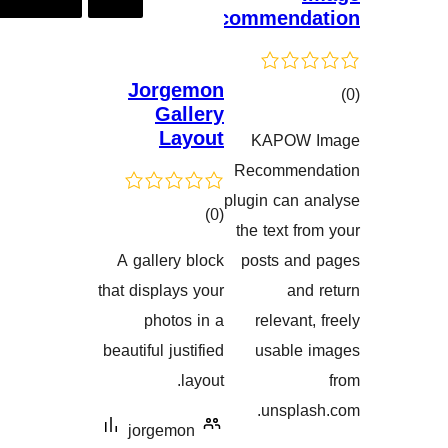
Recommend
Jorgemon
Gallery
Layout
KAPOW
گاندنەکان
Recomme
plugin can
کۆی
)
(0
the text 
گشتیی
A gallery block
posts a
هەڵسەنگاندنەکان
that displays your
a
photos in a
relevan
beautiful justified
usabl
layout.
unspl
jorgemon