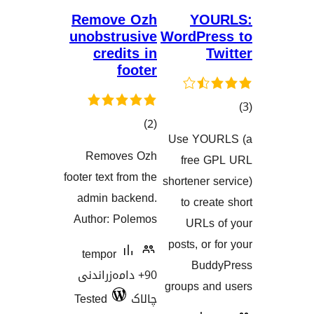
Remov
unobst
cre
Remo
گاندنەکان
footer tex
admin 
Author:
tempo
ەزراندنی
Tested