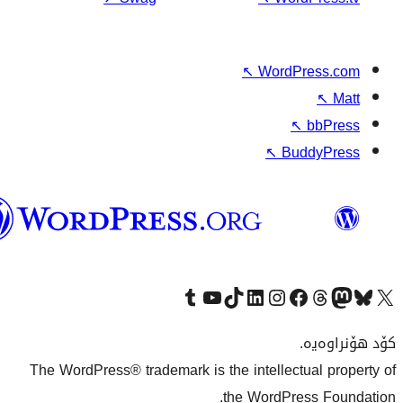
وۆردپرێس
بەکوردی
Visit 
The WordPress® tra