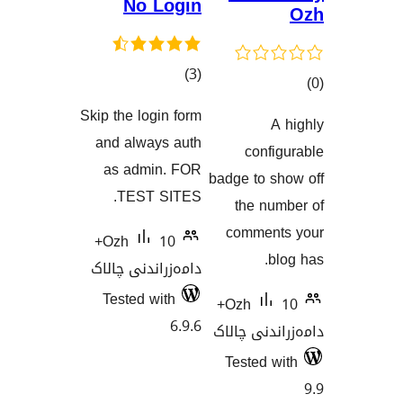
No
Skip the l
گاندنەکان
and alw
as ad
TES
10+
Ozh
نی چالاک
Tested