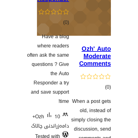
Hav
گاندنەکان
where
often ask 
question
Respond
and save
10+
Ozh
نی چالاک
Tested