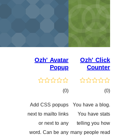
Ozh' 
Add CSS
گاندنەکان
next to mai
or ne
word. Ca