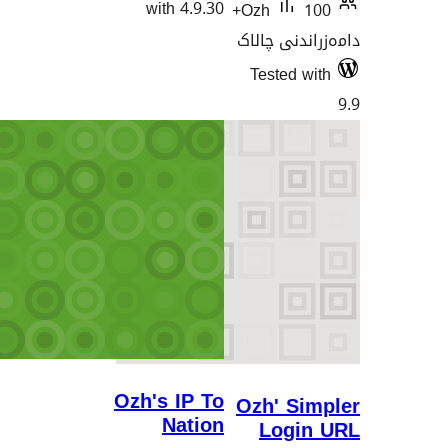
wi
Ozh's