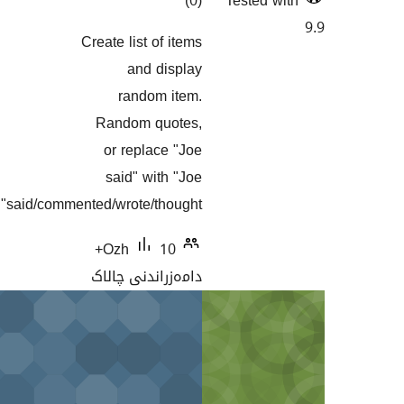
Create list
گاندنەکان
and
rand
Random
or rep
said" 
said/commented/wrote/
10+
Ozh
نی چالاک