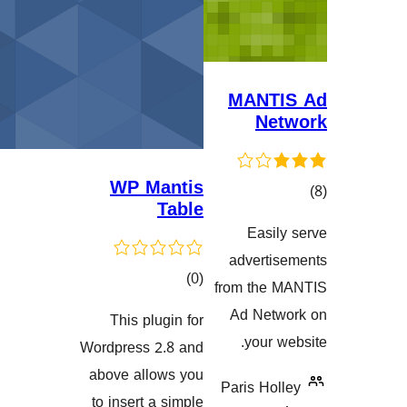
WP Mantis
Table
ەکان
کۆی
)
(0
fr
گشتیی
This plugin for
هەڵسەنگاندنەکان
Wordpress 2.8 and
above allows you
P
to insert a simple