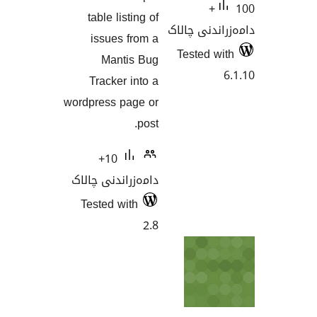
table listing of
اک
issues from a
Mantis Bug
Tracker into a
wordpress page or
post.
10+
دامەزراندنی چالاک
Tested with
2.8