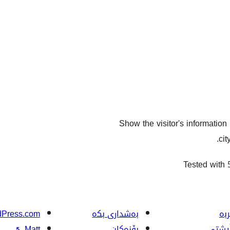
Show the visitor's information 
cit
Tested with 
بە
بەشداری بکە
Press.com
ڵپشتی
بۆنەکان
Matt
↖