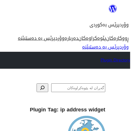
بازدان
بۆ
وۆردپرێس بەکوردی
ناوەڕۆک
ڕووکارەکان
پێوەکراوەکان
دەربارە
وۆردپرێس بە دەستبێنە
وۆردپرێس بە دەستبێنە
Plugin Directory
گه‌ڕان
Plugin Tag:
ip address widget