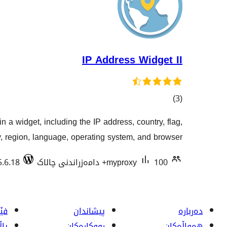
IP Address Widget II
کۆی
)
(3
گشتیی
in a widget, including the IP address, country, flag,
هەڵسەنگاندنەکان
y, region, language, operating system, and browser.
100+ دامەزراندنی چالاک
myproxy
5.6.18
دەربارە
پیشاندان
فێر
هەواڵەکان
ڕووکاره‌کان
پا