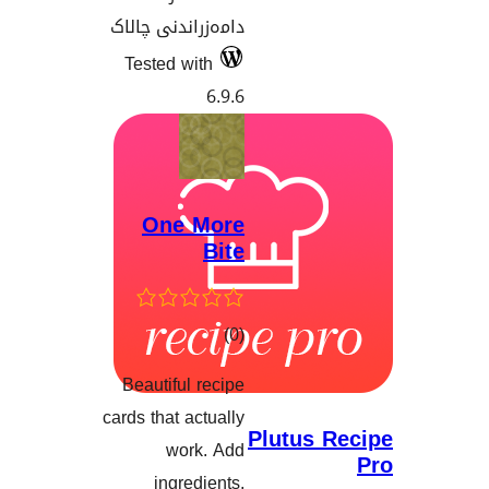
دامەزراندنی چالاک
Tested with
6.9.6
One More
Bite
کۆی
)
(0
گشتیی
Beautiful recipe
هەڵسەنگاندنەکان
cards that actually
Plutus
work. Add
ingredients,