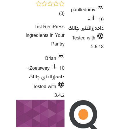
paulf
کۆی
)
(0
گشتیی
List ReciPress
ی چالاک
هەڵسەنگاندنەکان
Ingredients in Your
Teste
Pantry
Brian
10+
Zoetewey
دامەزراندنی چالاک
Tested with
3.4.2