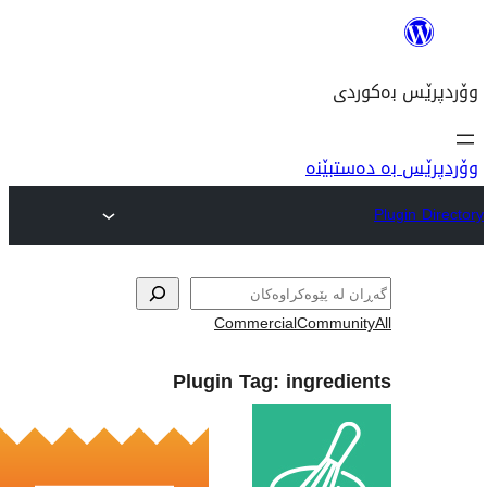
ە
Commercial
Co
Plugin Tag:
ing