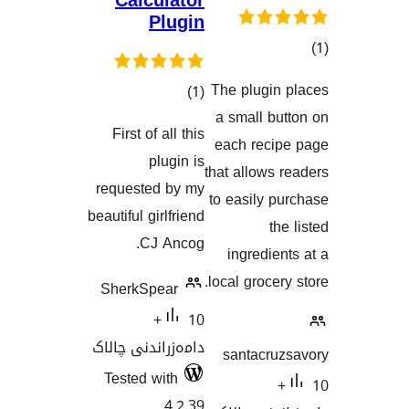
Calculator
Plugin
The plug
کۆی
)
(1
اندنەکان
a small
گشتیی
First of all this
each re
هەڵسەنگاندنەکان
plugin is
that allo
requested by my
to easil
beautiful girlfriend
CJ Ancog.
ingred
local gro
SherkSpear
10+
دامەزراندنی چالاک
santac
Tested with
4.2.39