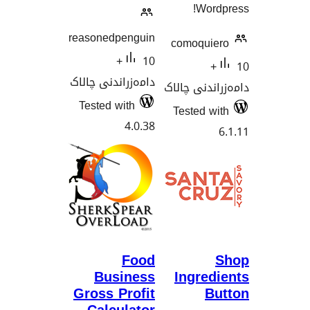
W
reasonedpenguin
comoq
10+
دامەزراندنی چالاک
ی چالاک
Tested with
Teste
4.0.38
Food
Business
Ingr
Gross Profit