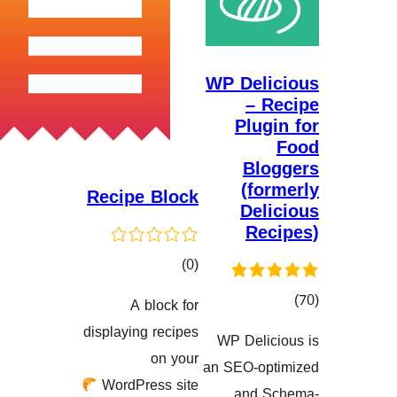
WP De
–
Pl
B
(f
Recipe Block
De
R
کۆی
)
(0
گشتیی
A block for
هەڵسەنگاندنەکان
displaying recipes
WP Del
گاندنەکان
on your
an SEO-
WordPress site
and