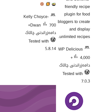
frie
plugi
Kelly Choyce-
bloggers
700+
Dwan
a
دامەزراندنی چالاک
unlimit
Tested with
5.8.14
WP Deli
4,000+
ی چالاک
Teste