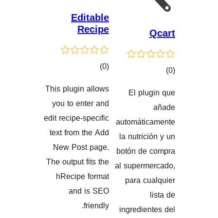
Editable
Recipe
کۆی
)
(0
گشتیی
This plugin allows
El 
هەڵسەنگاندنەکان
اندنەکان
you to enter and
edit recipe-specific
automá
text from the Add
la nut
New Post page.
botón 
The output fits the
al supe
hRecipe format
para
and is SEO
friendly.
ingred