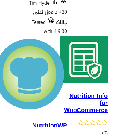
Tim Hyde
20+ دامەزراندنی
چالاک
Tested
with 4.9.30
Nutrit
WooCo
NutritionWP