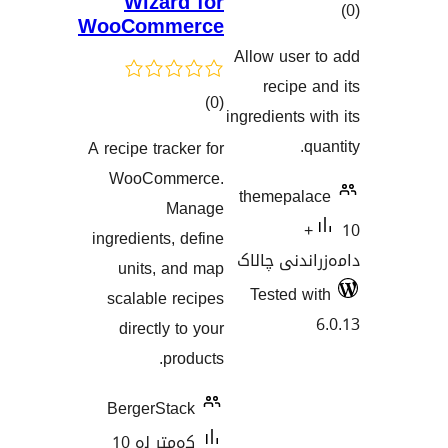
Wizard for
WooCommerce
Allow u
اندنەکان
reci
کۆی
)
(0
ingredien
گشتیی
A recipe tracker for
هەڵسەنگاندنەکان
WooCommerce.
themep
Manage
ingredients, define
ی چالاک
units, and map
Teste
scalable recipes
directly to your
products.
BergerStack
کەمتر لە 10