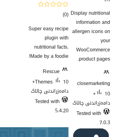
Display 
کۆی
)
(0
اندنەکان
infor
گشتیی
Super easy recipe
allerge
هەڵسەنگاندنەکان
plugin with
nutritional facts.
WooC
Made by a foodie!
prod
Rescue
10+
Themes
close
دامەزراندنی چالاک
Tested with
ی چالاک
5.4.20
Teste