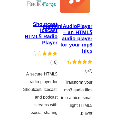
Shoutcast
mb.miniAudio
Icecast
– an
HTML5 Radio
audio 
Player
for yo
کۆی
)
(16
گشتیی
A secure HTML5
هەڵسەنگاندنەکان
ی
radio player for
Transf
نگاندنەکان
Shoutcast, Icecast,
mp3 au
and podcast
into a ni
streams with
lig
social sharing.