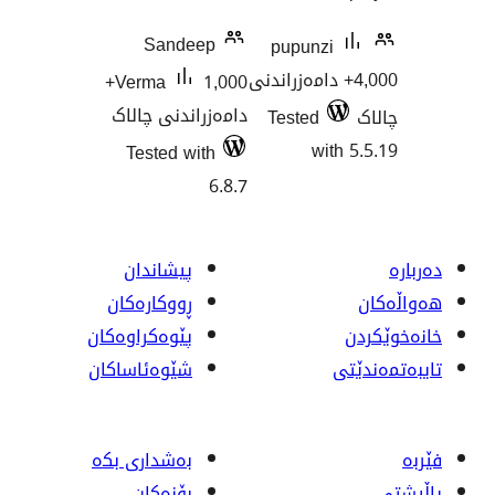
Sandeep
pupunz
4+ دامەزراندنی
1,000+
Verma
دامەزراندنی چالاک
Tested
wi
Tested with
6.8.7
پیشاندان
ڕووکاره‌کان
پێوه‌کراوه‌کان
شێوەئاساکان
بەشداری بکە
بۆنەکان