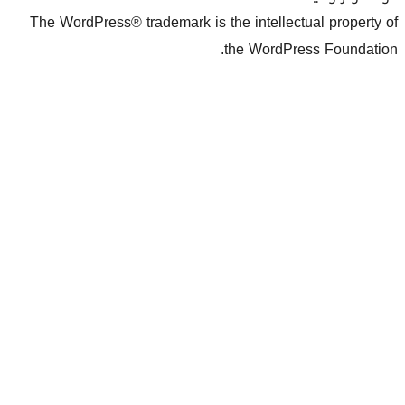
The WordPress® trademark is the inte
the Wo