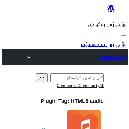
نە
Commercial
Com
Plugin Tag:
HTML5