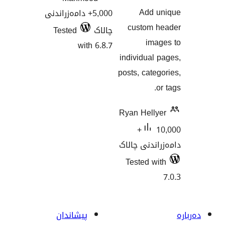
یی
Ad
5,000+ دامەزراندنی
ەنگاندنەکان
custo
چالاک
Tested
i
with 6.8.7
individu
posts, ca
Ryan Hel
10,000+
نی چالاک
Tested
پیشاندان