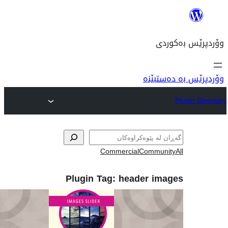
نە
Commercial
Com
Plugin Tag:
header