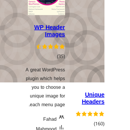
WP Header
Images
کۆی
)
(35
گشتیی
A great WordPress
هەڵسەنگاندنەکان
plugin which helps
you to choose a
unique image for
H
each menu page.
Fahad
Mahmood