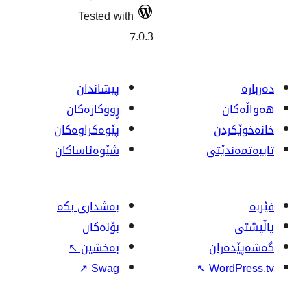
Tested with
7.0.3
پیشاندان
ڕووکاره‌کان
پێوه‌کراوه‌کان
شێوەئاساکان
بەشداری بکە
بۆنەکان
بەخشین
↖
↗
Swag
↖