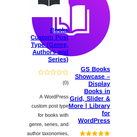
Books
Custom Post
Type (Genre,
Authors and
Series)
GS 
Show
کۆی
)
(0
D
Bo
گشتیی
A WordPress
Grid, S
هەڵسەنگاندنەکان
More | 
custom post type
for books with
Wor
genre, series, and
author taxonomies,