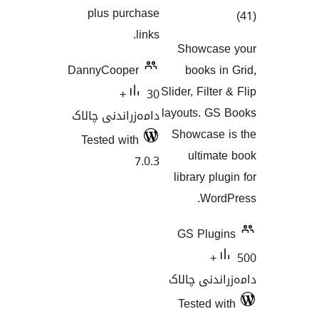
plus purchase
links.
ی
Showca
نگاندنەکان
DannyCooper
books
Slider, Fil
30+
layouts. 
دامەزراندنی چالاک
Showcas
Tested with
ultim
7.0.3
library 
Wo
GS Plu
50
نی چالاک
Tested