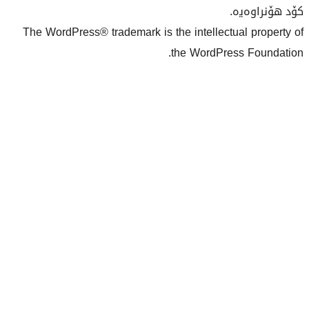
The WordPress® trademark is the inte
the Wo