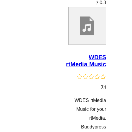
rtMedia
WDES 
گاندنەکان
Music
Bud