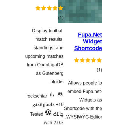
کۆی
)
(1
گشتیی
Display football
Fu
هەڵسەنگاندنەکان
match results,
Sho
standings, and
upcoming matches
from OpenLigaDB
as Gutenberg
blocks.
Allows p
گاندنەکان
embed F
rockschtar
Wi
10+ دامەزراندنی
Shortcode 
چالاک
Tested
WYSIWYG
with 7.0.3