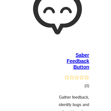
Fe
Gather f
گاندنەکان
identify