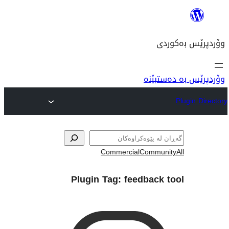
نە
Commercial
Com
Plugin Tag:
feedba