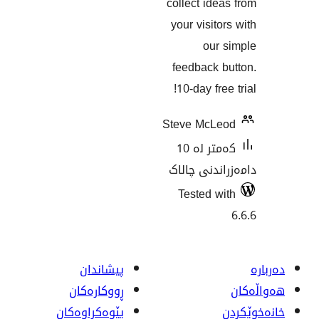
collect i
your visi
ou
feedback
10-day f
Steve Mc
کەمتر لە 10
نی چالاک
Tested
پیشاندان
ڕووکاره‌کان
پێوه‌کراوه‌کان