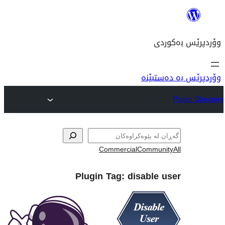
نە
Commercial
Com
Plugin Tag:
disab