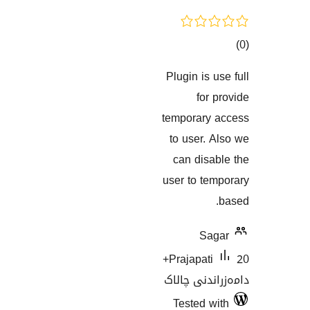
Plugin is
گاندنەکان
fo
temporar
to user
can di
user to 
S
20+
Prajapat
نی چالاک
Tested