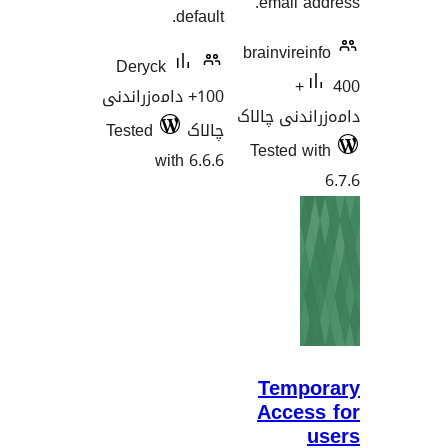
email
default.
brainvir
Deryck
40
100+ دامەزراندنی
نی چالاک
چالاک
Tested
Tested
with 6.6.6
Tem
Acce