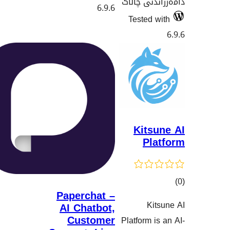
الاک
6.9.6
Te
Paperchat –
AI Chatbot,
نەکان
Customer
Plat