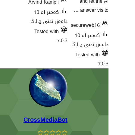
Arvind Kampli
کەمتر لە 10
دامەزراندنی چالاک
sec
Tested with
کەمتر لە 10
7.0.3
الاک
Te
CrossMediaBot