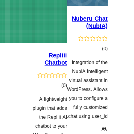
Nu
Repliii
Chatbot
Inte
نەکان
Nub
virtu
کۆی
)
(0
WordP
گشتیی
you t
A lightweight
هەڵسەنگاندنەکان
ful
plugin that adds
chat 
the Repliii AI
chatbot to your