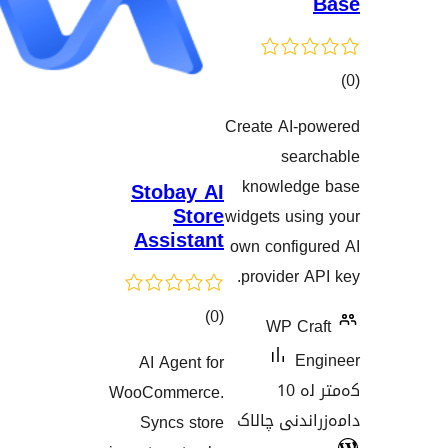
Creat
نەکان
kno
Stobay AI
Store
widge
Assistant
own 
pro
کۆی
)
(0
گشتیی
AI Agent for
هەڵسەنگاندنەکان
WooCommerce.
الاک
Syncs store