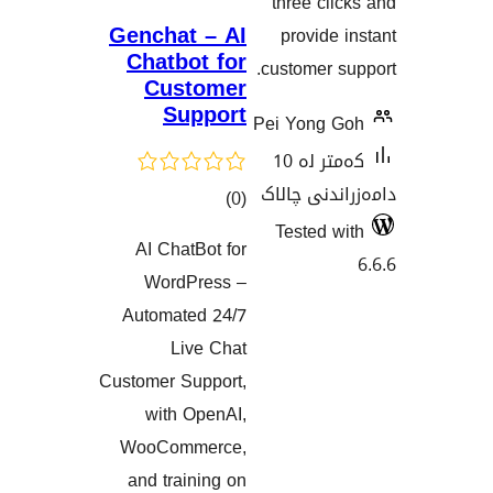
th
Genchat – AI
p
Chatbot for
cust
Customer
Support
Pei 
کەمتر لە 10
الاک
کۆی
)
(0
گشتیی
Te
AI ChatBot for
هەڵسەنگاندنەکان
WordPress –
Automated 24/7
Live Chat
Customer Support,
with OpenAI,
WooCommerce,
and training on