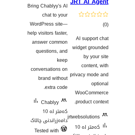
JRT
گشتیی
Bring Chablyy's AI
هەڵسەنگاندنەکان
chat to your
WordPress site—
help visitors faster,
AI
answer common
نەکان
wid
questions, and
keep
conversations on
priv
brand without
extra code.
W
pr
Chablyy
کەمتر لە 10
jrtweb
دامەزراندنی چالاک
کەمتر لە 10
Tested with