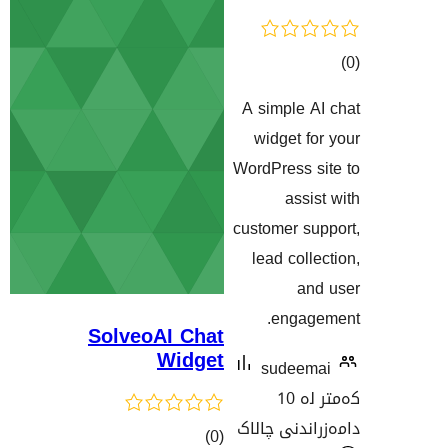
A s
نەکان
w
Word
cust
le
SolveoAI Chat
Widget
الاک
کۆی
)
(0