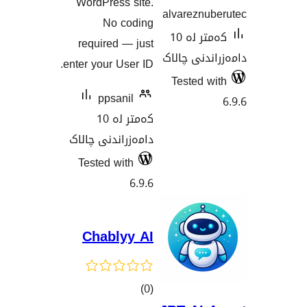
WordPress site.
alva
No coding
کەمتر لە 10
required — just
الاک
enter your User ID.
Te
ppsanil
کەمتر لە 10
دامەزراندنی چالاک
Tested with
6.9.6
Chablyy AI
کۆی
)
(0