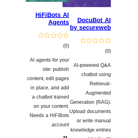
HiFiBots AI
D
Agents
by 
کۆی
)
(0
گشتیی
AI agents for your
هەڵسەنگاندنەکان
AI-
نەکان
site: publish
content, edit pages
in place, and add
a chatbot trained
Gener
on your content.
Uploa
Needs a HiFiBots
or
account.
knowl