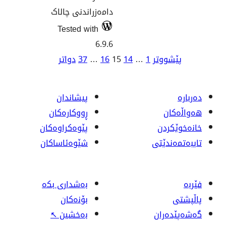
دامەزراندنی چالاک
Tested with
6.9.6
14
15
16
…
37
دواتر
ن
پیشاندان
ڕووکاره‌کان
پێوه‌کراوه‌کان
شێوەئاساکان
بەشداری بکە
بۆنەکان
بەخشین
↖