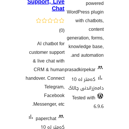
Support, Live
Chat
Word
کۆی
)
(0
gener
گشتیی
AI chatbot for
kno
هەڵسەنگاندنەکان
customer support
an
& live chat with
CRM & human
prasa
handover. Connect
کەمتر لە 10
Telegram,
الاک
Facebook
Te
Messenger, etc.
paperchat
کەمتر لە 10