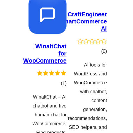
Cra
Smart
WinaltChat
for
WooCommerce
نەکان
Wo
W
کۆی
)
(1
گشتیی
WinaltChat – AI
هەڵسەنگاندنەکان
chatbot and live
human chat for
reco
WooCommerce.
SEO 
Find products,