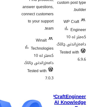
cus
answer questions,
connect customers
to your support
team.
Winalt
الاک
Technologies
Te
کەمتر لە 10
دامەزراندنی چالاک
Tested with
7.0.3
WPCraf
AI 