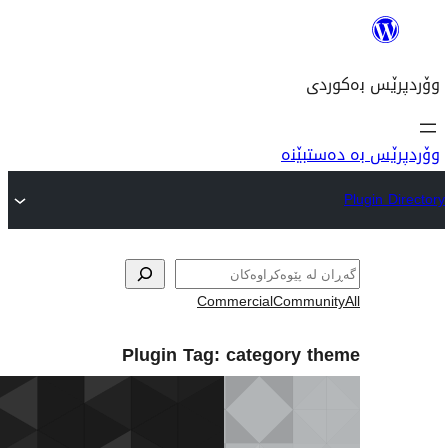
نە
Commercial
Com
Plugin Tag:
categor