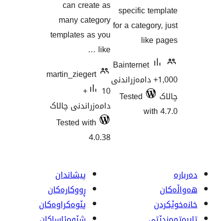
can create as
specific
many category
for a cate
templates as you
li
like …
Bainterne
martin_ziegert
1+ دامەزراندنی
10+
Tested
دامەزراندنی چالاک
w
Tested with
4.0.38
پیشاندان
ڕووکاره‌کان
پێوه‌کراوه‌کان
شێوەئاساکان