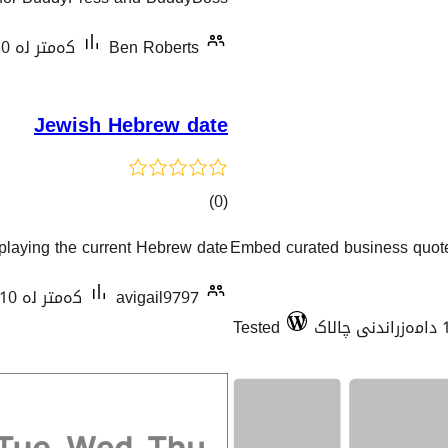
هەڵسەنگاندنەکان
Ben Roberts
کەمتر لە 10 دامەزراندنی چالاک
Jewish Hebrew date
کۆی
)
(0
گشتیی
splaying the current Hebrew date.
Embed curated business quotes
هەڵسەنگاندنەکان
avigail9797
کەمتر لە 10 دامەزراندنی چالاک
Tested