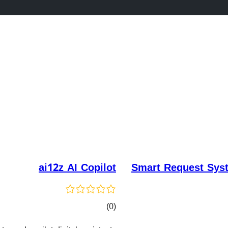
ai12z AI Copilot
Smart Request Sys
کۆی
)
(0
گشتیی