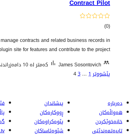
Contract Pilot
کۆی
)
(0
گشتیی
u manage contracts and related business records in
هەڵسەنگاندنەکان
lugin site for features and contribute to the project.
James Sosontovich
کەمتر لە 10 دامەزراندنی چالاک
ژمارەی
پێشووتر
1
…
3
4
پەڕەی
بابەتەکان
دەربارە
پیشاندان
فێر
هەواڵەکان
ڕووکاره‌کان
پا
خانەخوێکردن
پێوه‌کراوه‌کان
گە
تایبەتمەندێتی
شێوەئاساکان
tv