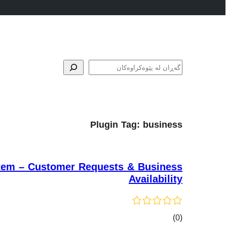
گه‌ڕان
Plugin Tag:
business
tem – Customer Requests & Business
Availability
کۆی
)
(0