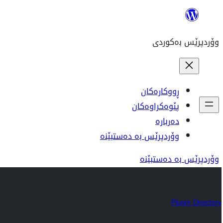
بازدان
بۆ
وۆردپرێس بەکوردی
ناوەڕۆک
ڕووکارەکان
پێوەکراوەکان
دەربارە
وۆردپرێس بە دەستبێنە
وۆردپرێس بە دەستبێنە
Plugin Directory