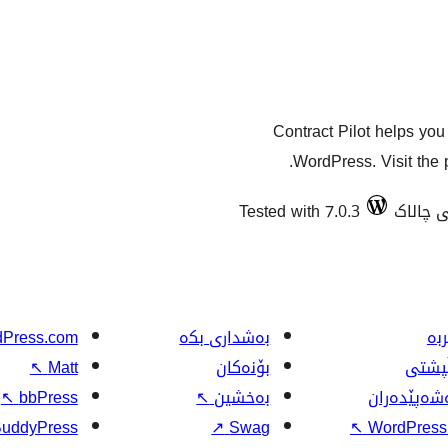
Contract Pilot helps yo
WordPress. Visit the p
Tested with 7.0.3
بە
بەشداری بکە
Press.com
ڵپشتی
بۆنەکان
Matt
↖
شەپێدەران
بەخشین
↖
bbPress
↖
uddyPress
↗
Swag
↖
WordPress.