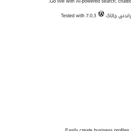
Go live with AI-powered search, chatbots
Tested with 7.0.3
Easily create business profile