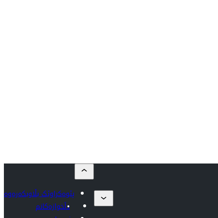
پێوەکراوێک بڵاوبکەرەوە
دڵخوازەکانم