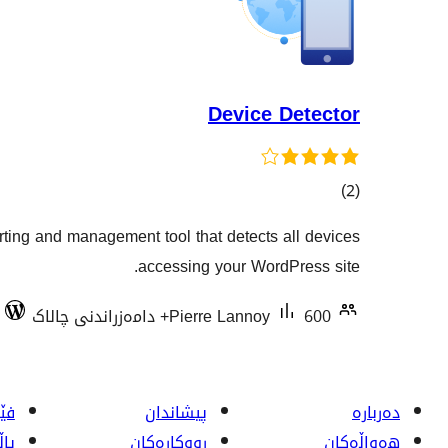
Device Detector
کۆی
)
(2
گشتیی
orting and management tool that detects all devices
هەڵسەنگاندنەکان
accessing your WordPress site.
600+ دامەزراندنی چالاک
Pierre Lannoy
دەربارە
پیشاندان
فێر
هەواڵەکان
ڕووکاره‌کان
پا