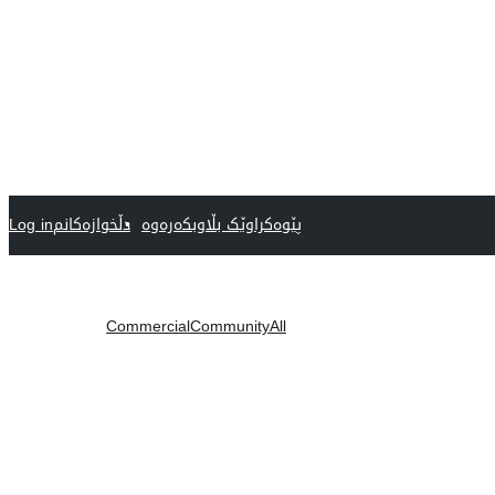
پێوەکراوێک بڵاوبکەرەوە
دڵخوازەکانم
Log in
Commercial
Community
All