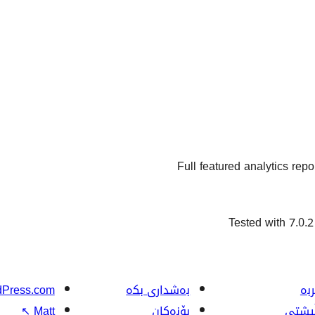
Full featured analytics rep
Tested with 7.0.2
بە
بەشداری بکە
Press.com
ڵپشتی
بۆنەکان
Matt
↖