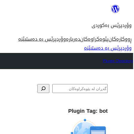
بازدان
بۆ
وۆردپرێس بەکوردی
ناوەڕۆک
ڕووکارەکان
پێوەکراوەکان
دەربارە
وۆردپرێس بە دەستبێنە
وۆردپرێس بە دەستبێنە
Plugin Directory
گه‌ڕان
Plugin Tag:
bot