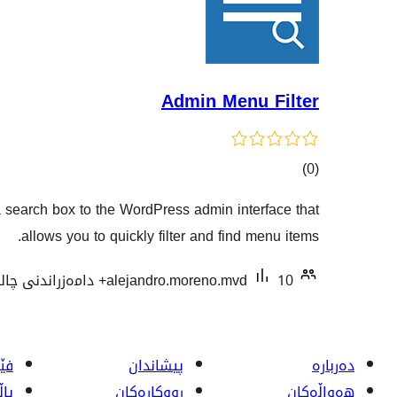
Admin Menu Filter
کۆی
)
(0
گشتیی
 search box to the WordPress admin interface that
هەڵسەنگاندنەکان
allows you to quickly filter and find menu items.
10+ دامەزراندنی چالاک
alejandro.moreno.mvd
دەربارە
پیشاندان
فێر
هەواڵەکان
ڕووکاره‌کان
پا