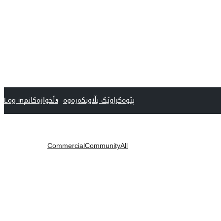
پێوەکراوێک بڵاوبکەرەوە
دڵخوازەکانم
Log in
Commercial
Community
All