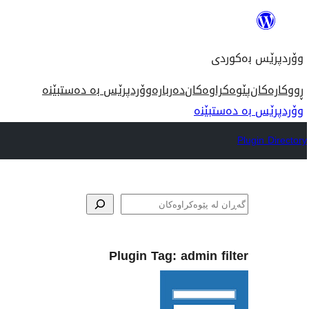
بازدان
بۆ
وۆردپرێس بەکوردی
ناوەڕۆک
ڕووکارەکان
پێوەکراوەکان
دەربارە
وۆردپرێس بە دەستبێنە
وۆردپرێس بە دەستبێنە
Plugin Directory
گه‌ڕان
Plugin Tag:
admin filter