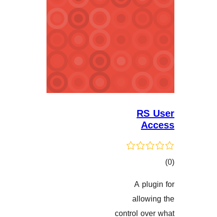
R
A p
گاندنەکان
all
control 