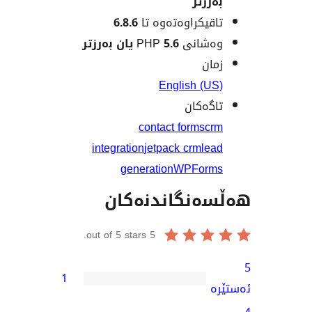
زتر
یکراوەتەوە تا
6.8.6
نی PHP
5.6 یان بەرزتر
ن
English (
ەکان
contact forms
integration
jetpack crm
l
generation
WPFor
نگاندنەکان
out of 5 stars.
5
1