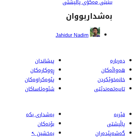
ەکۆی پاڵپشتی
ربووان
Jahidur Nadim
پیشاندان
ڕووکاره‌کان
پێوه‌کراوه‌کان
شێوەئاساکان
بەشداری بکە
بۆنەکان
بەخشین
↖