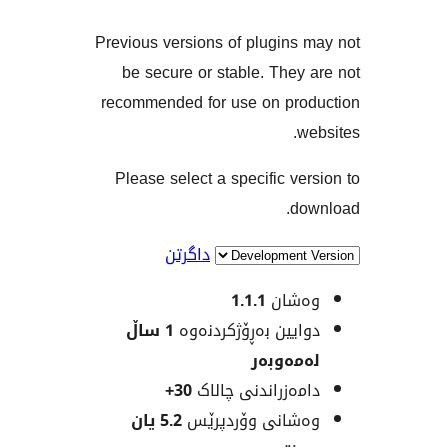
Previous versions of plugin
be secure or stable. The
recommended for use on pr
Please select a specific v
d
داگرتن
شان
1.1.1
یین بەڕۆژکردنەوە
1 ساڵ
ەوبەر
ەزراندنی چالاک
30+
انی وۆردپرێس
5.2 یان