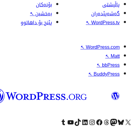
وۆردپرێس
بەکوردی