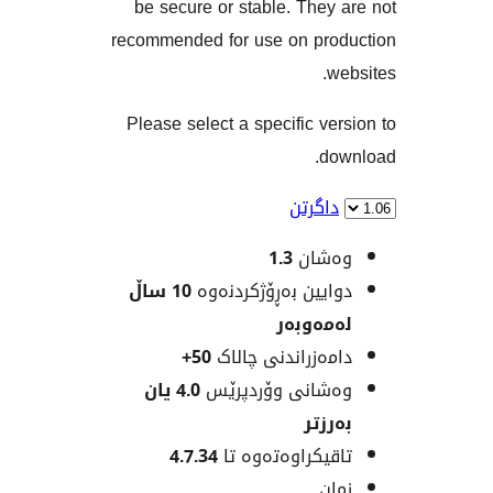
be secure or stable. The
recommended for use on pr
Please select a specific v
d
اگرتن
شان
1.3
یین بەڕۆژکردنەوە
10 ساڵ
ەوبەر
ەزراندنی چالاک
50+
انی وۆردپرێس
4.0 یان
زتر
یکراوەتەوە تا
4.7.34
ن