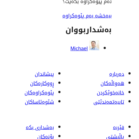
کراوە بکەیت؟
ەم پێوەکراوە
ربووان
Michael
پیشاندان
ڕووکاره‌کان
پێوه‌کراوه‌کان
شێوەئاساکان
بەشداری بکە
بۆنەکان