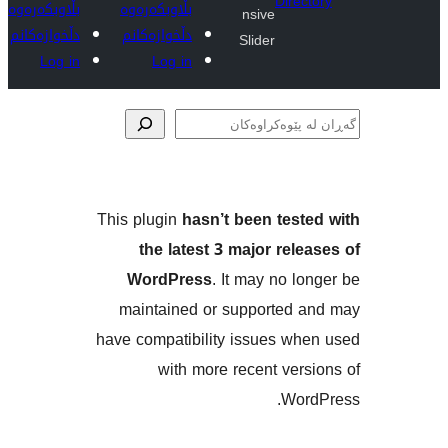
Dire
بڵاوبکەرەوە
بڵاوبکەرەوە
nsive
دڵخوازەکانم
دڵخوازەکانم
Slider
Log in
Log in
ەکان
This plugin
hasn’t been tes
the latest 3 major re
WordPress
. It may no 
maintained or supported
have compatibility issues w
with more recent ve
Wo