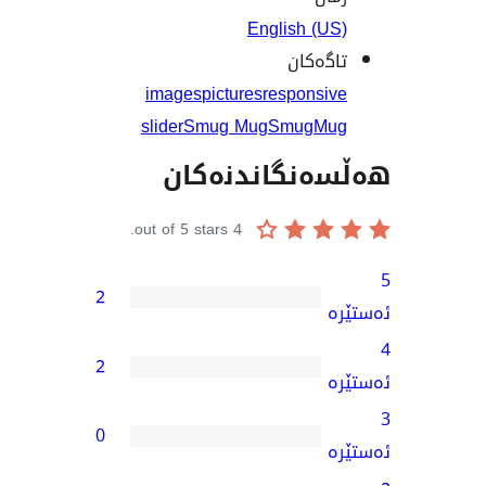
English (
ەکان
images
pictures
respons
slider
Smug Mug
SmugM
نگاندنەکان
out of 5 stars.
4
2
2
0