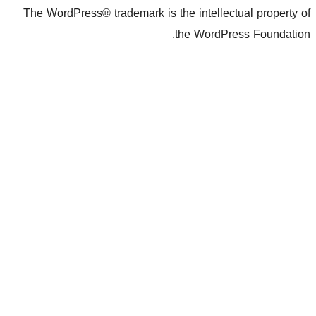
The WordPress® trademark is the inte
the Wo