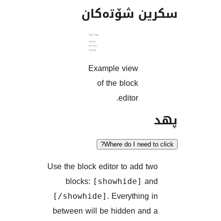
ن شۆتەکان
Example view
of the block
editor.
Where do I need
Use the block editor to add 
blocks:
a
[showhide]
. Everything
[/showhide]
between will be hidden an