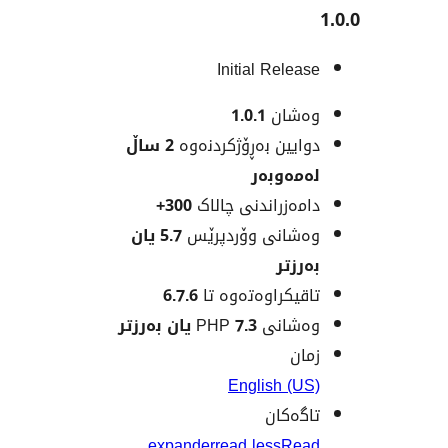
Initial Rele
شان
1.0.1
یین بەڕۆژکردنەوە
2 ساڵ
ەوبەر
ەزراندنی چالاک
300+
انی وۆردپرێس
5.7 یان
زتر
یکراوەتەوە تا
6.7.6
نی PHP
7.3 یان بەرزتر
ن
English (
ەکان
expander
read less
Re