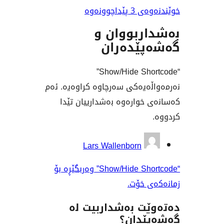
اچوونەوە
ربووان و
ێدەران
“Show/Hide Shortcode”
ەیەکی سەرچاوە کراوەیە. ئەم
خوارەوە بەشدارییان تێدا
وان
Lars Wallenborn
“Show/Hide Shortcode” وەربگێڕە بۆ
 خۆت.
ت بەشداربیت لە
ێدان؟