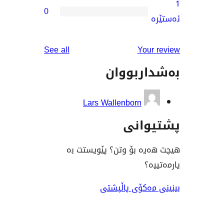
0
reviews
See all
You
ربووان
Lars Wallenborn
انی
ە بۆ وتن؟ پێویستت بە
؟
ەکۆی پاڵپشتی