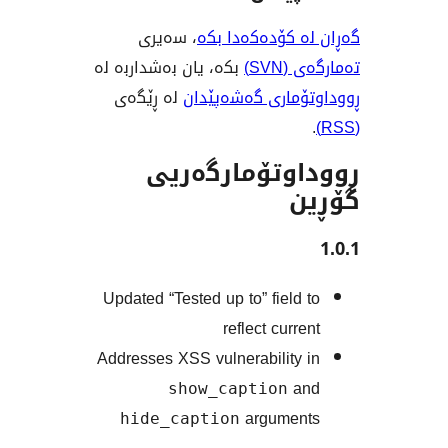
 کۆدەکەدا بکە
، سەیری
SV)
بکە، یان بەشداربە لە
ماری گەشەپێدان
لە ڕێگەی
وتۆمارگەریی
Updated “Tested up to” field
reflect curr
Addresses XSS vulnerability
a
show_caption
argume
hide_caption