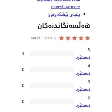
more
show m
ینی پێشکەوتوو
نگاندنەکان
out of 5 stars.
5
3
0
0
0