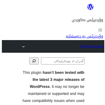
نە
This plugin
hasn’t been tes
ەکان
the latest 3 major re
WordPress
. It may no 
maintained or supported
have compatibility issues w