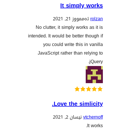
It simply
مووز 21, 2021
No clutter, it simply work
intended. It would be better 
you could write this i
JavaScript rather than r
Love the sim
v
نیسان 2, 2021