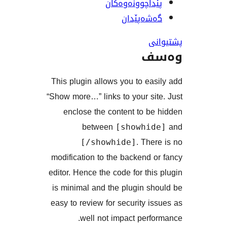
اچوونەوەکان
ەپێدان
ف
This plugin allows you to e
“Show more…” links to your s
enclose the content to 
between
[showhi
. Th
[/showhide]
modification to the backend
editor. Hence the code for th
is minimal and the plugin 
easy to review for security 
well not impact per