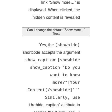
link “Show more…”
displayed. When clicked, 
hidden content is reveal
Can I change the default “Show
text?
Yes, the
[showhid
shortcode accepts the argum
:
show_caption
[showhi
show_caption="Do y
want to kn
more?"]Yo
Content[/showhide]`
Similarly, u
hide_caption` attribute
the