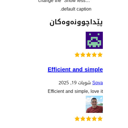
change the “Show les
default capti
وونەوەکان
Efficient and
 19, 2025
Efficient and simple