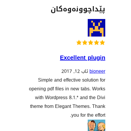
وونەوەکان
Excellent
ئاب 12, 2017
Simple and effective sol
opening pdf files in new ta
with Wordpress 8.1.* and
theme from Elegant Theme
you for t