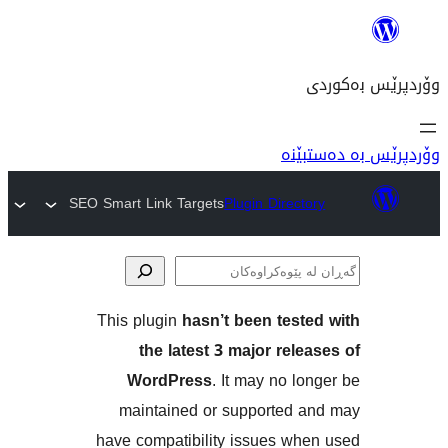
نە
SEO Smart Link Targets
Plugin Direc
This plugin
hasn’t been tes
ەکان
the latest 3 major re
WordPress
. It may no 
maintained or supported
have compatibility issues w