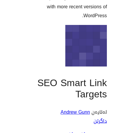
with more recent ve
Wo
SEO Smart 
Tar
Andrew Gun