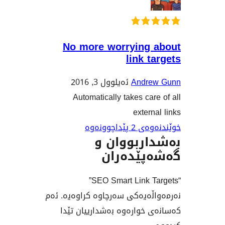
No more worrying
link 
Andr
ئەیلوول 3, 2016
Automatically takes ca
exter
اچوونەوە
ربووان و
ێدەران
“SEO Smart Link Targets”
ەیەکی سەرچاوە کراوەیە. ئەم
خوارەوە بەشدارییان تێدا